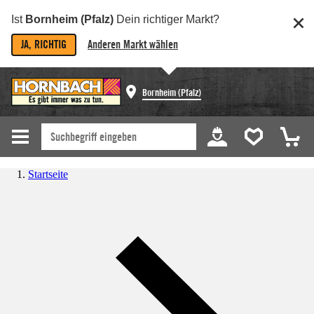
Ist
Bornheim (Pfalz)
Dein richtiger Markt?
JA, RICHTIG
Anderen Markt wählen
Bornheim (Pfalz)
Startseite