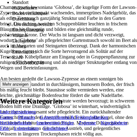
Standort
Chamaecyparis lawsoniana ‘Globosa’, die kugelige Form der Lawson-
Halbschatten
Zypresse, ist ein kompakt wachsendes, immergrünes Nadelgehölz, das
Bodenverhältnisse
als edler Zierstrauch ganzjährig Struktur und Farbe in den Garten
Durchlässig
bringt. Die dichten, weichen Schuppenblätter leuchten in frischem
Anwendungsbereich
Blaugrün bis Graugrün und bilden eine gleichmäßig runde,
Einzelpflanzung
polsterartige Krone. Der Wuchs ist langsam und dicht verzweigt,
Variante
wodurch ‘Globosa’ als pflegeleichter Gartenstrauch sowohl im Beet als
Laubgehölz
auch im Vorgarten und Steingarten überzeugt. Dank der harmonischen
Einheit
Kugelform eignet sich die Sorte hervorragend als Solitär auf der
Einzelartikel
Terrasse, als Kübelpflanze am Eingang oder in Gruppenpflanzung zur
EAN
ruhigen Flächenbegrünung und als niedriger Strukturgeber entlang von
4063654850748
Wegen und Beeteinfassungen.
Am besten gedeiht die Lawson-Zypresse an einem sonnigen bis
halbschattigen Standort in durchlässigem, humosem Boden, der frisch
Mehr anzeigen
bis mäßig feucht bleibt. Staunässe sollte vermieden werden, eine
leichte, gleichmäßige Bodenfeuchte fördert die satte Nadelfarbe.
Weitere Kategorien
Schwach saure bis neutrale Substrate werden bevorzugt; in schwerem
Boden hilft eine Drainage. ‘Globosa’ ist winterhart, windverträglich
und zeigt sich insgesamt sehr pflegeleicht. Ein zurückhaltender
Liste überspringen
Formschnitt nach dem Austrieb erhält die kompakte Kugel, ohne den
Garten
Pflanzen
Gartenpflanzen & Freilandpflanzen
natürlichen Habitus zu beeinträchtigen. Moderate Düngergaben im
Heckenpflanzen
Immergrüne Hecke
Zypresse
Kirschlorbeer
Frühjahr unterstützen den dichten Austrieb, und gelegentliches
Eibe
Lebensbaum
Glanzmispel
Wässern in längeren Trockenphasen reicht völlig aus.