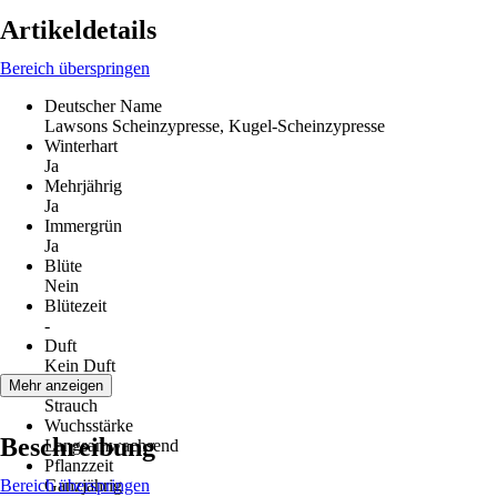
Artikeldetails
Bereich überspringen
Deutscher Name
Lawsons Scheinzypresse, Kugel-Scheinzypresse
Winterhart
Ja
Mehrjährig
Ja
Immergrün
Ja
Blüte
Nein
Blütezeit
-
Duft
Kein Duft
Wuchs
Mehr anzeigen
Strauch
Wuchsstärke
Beschreibung
Langsamwachsend
Pflanzzeit
Bereich überspringen
Ganzjährig