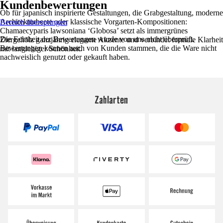
Kundenbewertungen
Ob für japanisch inspirierte Gestaltungen, die Grabgestaltung, moderne
Architekturbeete oder klassische Vorgarten-Kompositionen:
Bereich überspringen
Chamaecyparis lawsoniana ‘Globosa’ setzt als immergrünes
Die Echtheit der Bewertungen wurde von uns nicht überprüft.
Ziergehölz ganzjährig elegante Akzente und verbindet formale Klarheit
Bewertungen können auch von Kunden stammen, die die Ware nicht
mit langlebiger Schönheit.
nachweislich genutzt oder gekauft haben.
Zahlarten