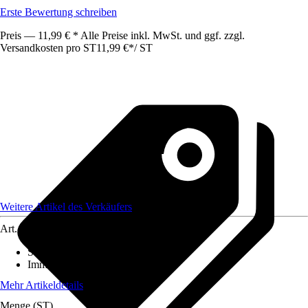
Erste Bewertung schreiben
Preis — 11,99 € * Alle Preise inkl. MwSt. und ggf. zzgl.
Versandkosten pro ST
11,99 €
*
/
ST
Weitere Artikel des Verkäufers
Art.-Nr.
12566012
Standort
:
Halbschatten
Immergrün
:
Ja
Mehr Artikeldetails
Menge (ST)