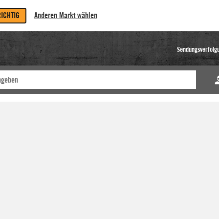
RICHTIG
Anderen Markt wählen
Sendungsverfolg