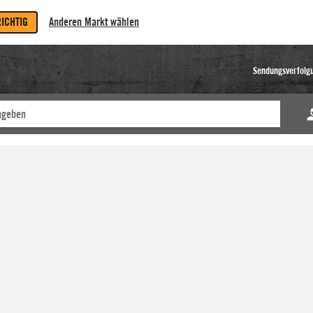
RICHTIG
Anderen Markt wählen
Sendungsverfolg