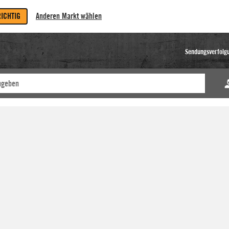
RICHTIG
Anderen Markt wählen
Sendungsverfolg