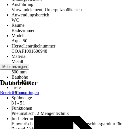
Ausführung
Vorwandelement, Unterputzspülkasten
Anwendungsbereich
WC
Räume
Badezimmer
Modell
Aqua 50
Herstellerartikelnummer
COAF1001600948
Material
Metall
Breite
Mehr anzeigen
500 mm
Bauhöhe
Datenblätter
1.165 mm
Tiefe
Bereich überspringen
230 mm
Spülmenge
3 l - 5 l
Funktionen
Pneumatisch, 2-Mengentechnik
Im Lieferumfang enthalten
Einwurfschacht, Befestigungsmaterial, Anschlussgarnitur für
Zu-und Ablauf, Wandbefestigung