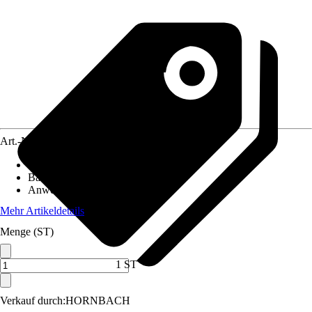
Art.-Nr.
12210258
Breite
:
500 mm
Bauhöhe
:
1.165 mm
Anwendungsbereich
:
WC
Mehr Artikeldetails
Menge (ST)
1 ST
Verkauf durch:
HORNBACH