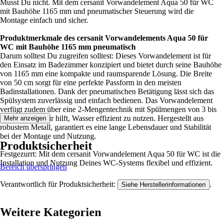
Musst Du nicht. Mit dem cersanit Vorwandelement Aqua 50 für WC
mit Bauhöhe 1165 mm und pneumatischer Steuerung wird die
Montage einfach und sicher.
Produktmerkmale des cersanit Vorwandelements Aqua 50 für
WC mit Bauhöhe 1165 mm pneumatisch
Darum solltest Du zugreifen solltest: Dieses Vorwandelement ist für
den Einsatz im Badezimmer konzipiert und bietet durch seine Bauhöhe
von 1165 mm eine kompakte und raumsparende Lösung. Die Breite
von 50 cm sorgt für eine perfekte Passform in den meisten
Badinstallationen. Dank der pneumatischen Betätigung lässt sich das
Spülsystem zuverlässig und einfach bedienen. Das Vorwandelement
verfügt zudem über eine 2-Mengentechnik mit Spülmengen von 3 bis
5 Litern, was Dir hilft, Wasser effizient zu nutzen. Hergestellt aus
Mehr anzeigen
robustem Metall, garantiert es eine lange Lebensdauer und Stabilität
bei der Montage und Nutzung.
Produktsicherheit
Festgezurrt: Mit dem cersanit Vorwandelement Aqua 50 für WC ist die
Installation und Nutzung Deines WC-Systems flexibel und effizient.
Bereich überspringen
Verantwortlich für Produktsicherheit:
.
Siehe Herstellerinformationen
Weitere Kategorien