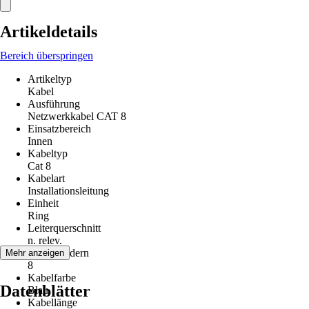
Artikeldetails
Bereich überspringen
Artikeltyp
Kabel
Ausführung
Netzwerkkabel CAT 8
Einsatzbereich
Innen
Kabeltyp
Cat 8
Kabelart
Installationsleitung
Einheit
Ring
Leiterquerschnitt
n. relev.
Anzahl Adern
Mehr anzeigen
8
Kabelfarbe
Datenblätter
Blau
Kabellänge