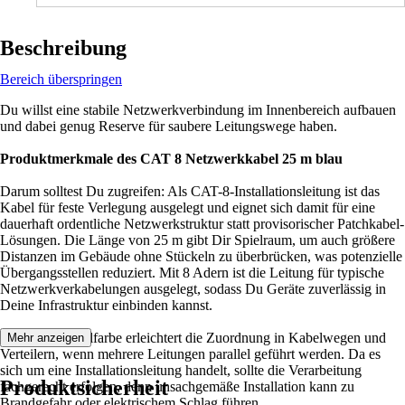
Beschreibung
Bereich überspringen
Du willst eine stabile Netzwerkverbindung im Innenbereich aufbauen
und dabei genug Reserve für saubere Leitungswege haben.
Produktmerkmale des CAT 8 Netzwerkkabel 25 m blau
Darum solltest Du zugreifen: Als CAT-8-Installationsleitung ist das
Kabel für feste Verlegung ausgelegt und eignet sich damit für eine
dauerhaft ordentliche Netzwerkstruktur statt provisorischer Patchkabel-
Lösungen. Die Länge von 25 m gibt Dir Spielraum, um auch größere
Distanzen im Gebäude ohne Stückeln zu überbrücken, was potenzielle
Übergangsstellen reduziert. Mit 8 Adern ist die Leitung für typische
Netzwerkverkabelungen ausgelegt, sodass Du Geräte zuverlässig in
Deine Infrastruktur einbinden kannst.
Die blaue Kabelfarbe erleichtert die Zuordnung in Kabelwegen und
Mehr anzeigen
Verteilern, wenn mehrere Leitungen parallel geführt werden. Da es
sich um eine Installationsleitung handelt, sollte die Verarbeitung
Produktsicherheit
fachgerecht erfolgen, denn unsachgemäße Installation kann zu
Brandgefahr oder elektrischem Schlag führen.