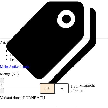
Art.-Nr.
10594018
Ausführung
:
Netzwerkkabel CAT 8
Einheit
:
Ring
Leiterquerschnitt
:
n. relev.
Mehr Artikeldetails
Menge (ST)
entspricht
1 ST
ST
m
25,00 m
Verkauf durch:
HORNBACH