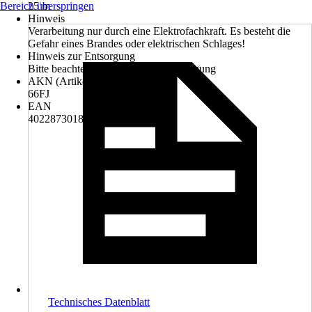
Bereich überspringen
25 m
Hinweis
Verarbeitung nur durch eine Elektrofachkraft. Es besteht die
Gefahr eines Brandes oder elektrischen Schlages!
Hinweis zur Entsorgung
Bitte beachte die Hinweise zur Entsorgung
AKN (Artikelkurznummer)
66FJ
EAN
4022873018179
Technisches Datenblatt