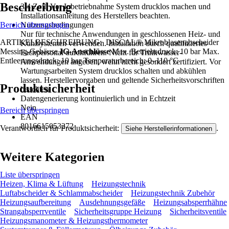
Beschreibung
3/4 Zoll. Vor Inbetriebnahme System drucklos machen und
Installationsanleitung des Herstellers beachten.
Bereich überspringen
Nutzungsbedingungen
Nur für technische Anwendungen in geschlossenen Heiz- und
ARTIKELBESCHREIBUNG: DISCAL® Mikroblasenabscheider
Kühlsystemen verwenden. Installation durch qualifiziertes
Messing-Gehäuse
IG-Anschlüsse
Max. Betriebsdruck: 10 bar Max.
Fachpersonal durchführen. Nicht für Trinkwasser-
Entleerungsdruck: 10 bar Temperaturbereich: 0–110 °C
Anwendungen angeben, wenn nicht gesondert zertifiziert. Vor
Wartungsarbeiten System drucklos schalten und abkühlen
lassen. Herstellervorgaben und geltende Sicherheitsvorschriften
Produktsicherheit
beachten.
Datengenerierung kontinuierlich und in Echtzeit
Nein
Bereich überspringen
EAN
8016615053272
Verantwortlich für Produktsicherheit:
.
Siehe Herstellerinformationen
Weitere Kategorien
Liste überspringen
Heizen, Klima & Lüftung
Heizungstechnik
Luftabscheider & Schlammabscheider
Heizungstechnik Zubehör
Heizungsaufbereitung
Ausdehnungsgefäße
Heizungsabsperrhähne
Strangabsperrventile
Sicherheitsgruppe Heizung
Sicherheitsventile
Heizungsmanometer & Heizungsthermometer