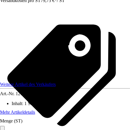
Versandkosten pro ST
79,75 €
*
/
ST
Weitere Artikel des Verkäufers
Art.-Nr.
12739450
Inhalt
:
1 Stück
Mehr Artikeldetails
Menge (ST)