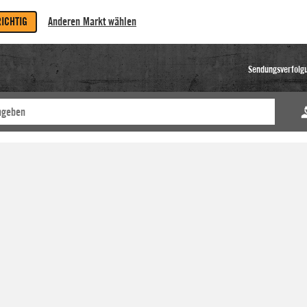
RICHTIG
Anderen Markt wählen
Sendungsverfolg