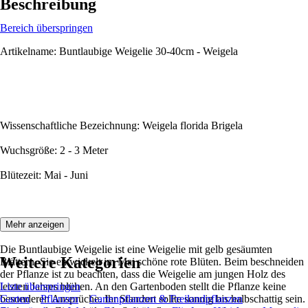
Beschreibung
Bereich überspringen
Artikelname: Buntlaubige Weigelie 30-40cm - Weigela
Wissenschaftliche Bezeichnung: Weigela florida Brigela
Wuchsgröße: 2 - 3 Meter
Blütezeit: Mai - Juni
Beschreibung:
Mehr anzeigen
Die Buntlaubige Weigelie ist eine Weigelie mit gelb gesäumten
Weitere Kategorien
Blättern. Sie entwickelt im Mai schöne rote Blüten. Beim beschneiden
der Pflanze ist zu beachten, dass die Weigelie am jungen Holz des
letzten Jahres blühen. An den Gartenboden stellt die Pflanze keine
Liste überspringen
besonderen Ansprüche. Ihr Standort sollte sonnig bis halbschattig sein.
Garten
Pflanzen
Gartenpflanzen & Freilandpflanzen