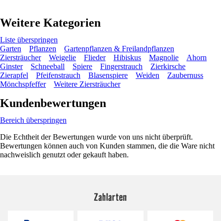
Weitere Kategorien
Liste überspringen
Garten
Pflanzen
Gartenpflanzen & Freilandpflanzen
Ziersträucher
Weigelie
Flieder
Hibiskus
Magnolie
Ahorn
Ginster
Schneeball
Spiere
Fingerstrauch
Zierkirsche
Zierapfel
Pfeifenstrauch
Blasenspiere
Weiden
Zaubernuss
Mönchspfeffer
Weitere Ziersträucher
Kundenbewertungen
Bereich überspringen
Die Echtheit der Bewertungen wurde von uns nicht überprüft.
Bewertungen können auch von Kunden stammen, die die Ware nicht
nachweislich genutzt oder gekauft haben.
Zahlarten