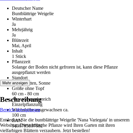
Deutscher Name
Buntblättrige Weigelie
Winterhart
Ja
Mehrjährig
Ja
Blütezeit
Mai, April
Inhalt
1 Stück
Pflanzzeit
Solange der Boden nicht gefroren ist, kann diese Pflanze
ausgepflanzt werden
Standort
Halbschatten, Sonne
Mehr anzeigen
Größe ohne Topf
60 cm - 80 cm
Beschreibung
Anwendungsbereich
Einzelpflanzung
Bereich überspringen
Wuchshöhe ausgewachsen ca.
100 cm
Entdecken Sie die buntblättrige Weigelie 'Nana Variegata' in unserem
EAN
Webshop. Diese hübsche Pflanze wird Ihren Garten mit ihren
5400785807682
vielfarbigen Blättern verzaubern. Jetzt bestellen!