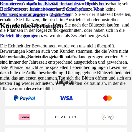
besonderen Ansprüche. Ihr Standort sollte sonnig bis halbschattig sein.
Brombeeren
Balkonobst & Terrassenobst
Himbeeren
Die Brombeere ist eine winterharte Gartenpflanze.Wenn keine
Heidelbeeren
Johannisbeeren
Stachelbeeren
Kiwi
Pflanzengröße angegeben ist gilt: Wenn Sie vor der Blütezeit bestellen,
Weitere Beerensträucher
Weinreben
erhalten Sie Pflanzen, die frisch im Austrieb sind oder austreiben
Kundenbewertungen
werden (je nach Zeitpunkt). Wenn Sie nach der Blütezeit kaufen, sind
die Pflanzen in der Regel zurückgeschnitten, oder haben sich in die
Erde zurückgezogen bzw. wurden als Zwiebel neu gesetzt.
Bereich überspringen
Die Echtheit der Bewertungen wurde von uns nicht überprüft.
Bewertungen können auch von Kunden stammen, die die Ware nicht
nachweislich genutzt oder gekauft haben.
Wir verkaufen Gartenpflanzen, die im Freiland gezogen werden. Sie
sind immer der Jahreszeit entsprechend ausgetrieben und gewachsen.
Jede Pflanze braucht seine speziellen Lebendbedingungen Lesen Sie
dazu bitte die Artikelbeschreibung. Die angegebene Blütezeit bedeutet
nicht, das am ersten genannten Tag sich die Blüten öffnen und sich am
Zahlarten
letzten Tag wieder schließen. Wir geben den Zeitraum an, in der die
Pflanze normalerweise blüht