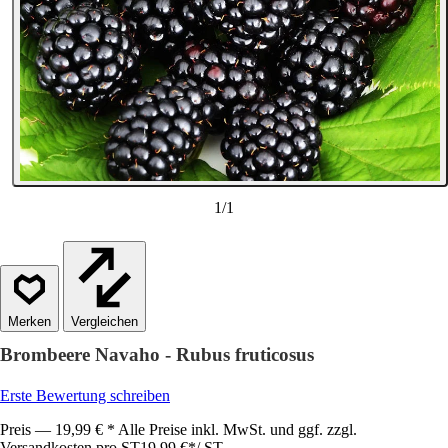
1
/
1
Vergleichen
Brombeere Navaho - Rubus fruticosus
Erste Bewertung schreiben
Preis — 19,99 € * Alle Preise inkl. MwSt. und ggf. zzgl.
Versandkosten pro ST
19,99 €
*
/
ST