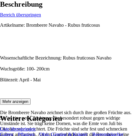
Beschreibung
Bereich überspringen
Artikelname: Brombeere Navaho - Rubus fruticosus
Wissenschaftliche Bezeichnung: Rubus fruticosus Navaho
Wuchsgröße: 100- 200cm
Blütezeit: April - Mai
Beschreibung:
Mehr anzeigen
Die Brombeere Navaho zeichnet sich durch ihre großen Früchte aus.
Weitere Kategorien
Sie ist eine neue Züchtung, die besondert robust gegen widrige
Umstände ist. Sie trägt keine Dornen, was die Ernte von Juli bis
Oktober sehr erleichtert. Die Früchte sind sehr fest und schmecken
Liste überspringen
äußerst aromatisch. An den Gartenboden stellt die Brombeere keine
Garten
Pflanzen
Obst, Gemüse & Kräuter
Beerensträucher