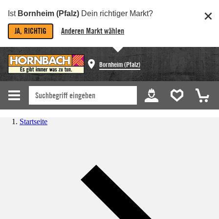
Ist
Bornheim (Pfalz)
Dein richtiger Markt?
JA, RICHTIG
Anderen Markt wählen
Bornheim (Pfalz)
Startseite