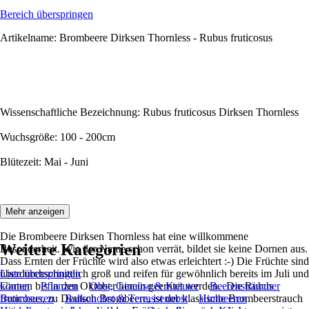
Bereich überspringen
Artikelname: Brombeere Dirksen Thornless - Rubus fruticosus
Wissenschaftliche Bezeichnung: Rubus fruticosus Dirksen Thornless
Wuchsgröße: 100 - 200cm
Blütezeit: Mai - Juni
Beschreibung:
Mehr anzeigen
Die Brombeere Dirksen Thornless hat eine willkommene
Weitere Kategorien
Besonderheit. Wie der Name schon verrät, bildet sie keine Dornen aus.
Dass Ernten der Früchte wird also etwas erleichtert :-) Die Früchte sind
überdurchschnittlich groß und reifen für gewöhnlich bereits im Juli und
Liste überspringen
können bis in den Oktober hinein geerntet werden. Die Rubus
Garten
Pflanzen
Obst, Gemüse & Kräuter
Beerensträucher
fruticosus, zu Deutsch Brombeere, ist der klassische Brombeerstrauch
Brombeeren
Balkonobst & Terrassenobst
Himbeeren