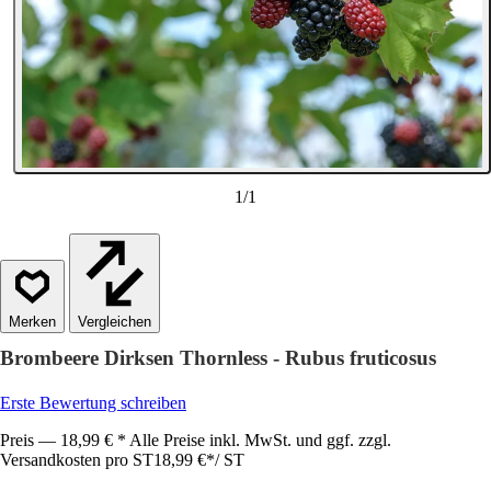
1
/
1
Vergleichen
Brombeere Dirksen Thornless - Rubus fruticosus
Erste Bewertung schreiben
Preis — 18,99 € * Alle Preise inkl. MwSt. und ggf. zzgl.
Versandkosten pro ST
18,99 €
*
/
ST