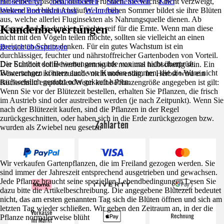
mit seinen typischen, dunklen Früchten. Sie wächst dicht verzweigt,
Heidelbeeren
Johannisbeeren
Stachelbeeren
Kiwi
rankend und bildet Ausläufer. Im frühen Sommer bildet sie ihre Blüten
Weitere Beerensträucher
Weinreben
aus, welche allerlei Fluginsekten als Nahrungsquelle dienen. Ab
Kundenbewertungen
August sind die dunklen Früchte reif für die Ernte. Wenn man diese
nicht mit den Vögeln teilen möchte, sollten sie vielleicht an einen
geeigneten Schutz denken. Für ein gutes Wachstum ist ein
Bereich überspringen
durchlässiger, feuchter und nährstoffreicher Gartenboden von Vorteil.
Die Echtheit der Bewertungen wurde von uns nicht überprüft.
Der Standort sollte hierbei sonnig bis maximal halbschattig sein. Ein
Bewertungen können auch von Kunden stammen, die die Ware nicht
Winterschutz ist hierzulande nicht notwendig. Im Herbst wird ein
nachweislich genutzt oder gekauft haben.
Rückschnitt empfohlen.Wenn keine Pflanzengröße angegeben ist gilt:
Wenn Sie vor der Blütezeit bestellen, erhalten Sie Pflanzen, die frisch
im Austrieb sind oder austreiben werden (je nach Zeitpunkt). Wenn Sie
nach der Blütezeit kaufen, sind die Pflanzen in der Regel
zurückgeschnitten, oder haben sich in die Erde zurückgezogen bzw.
Zahlarten
wurden als Zwiebel neu gesetzt.
Wir verkaufen Gartenpflanzen, die im Freiland gezogen werden. Sie
sind immer der Jahreszeit entsprechend ausgetrieben und gewachsen.
Jede Pflanze braucht seine speziellen Lebendbedingungen Lesen Sie
dazu bitte die Artikelbeschreibung. Die angegebene Blütezeit bedeutet
nicht, das am ersten genannten Tag sich die Blüten öffnen und sich am
letzten Tag wieder schließen. Wir geben den Zeitraum an, in der die
Pflanze normalerweise blüht