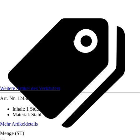
Weitere Artikel des Verkäufers
Art.-Nr.
12438227
Inhalt
:
1 Stück
Material
:
Stahl
Mehr Artikeldetails
Menge (ST)