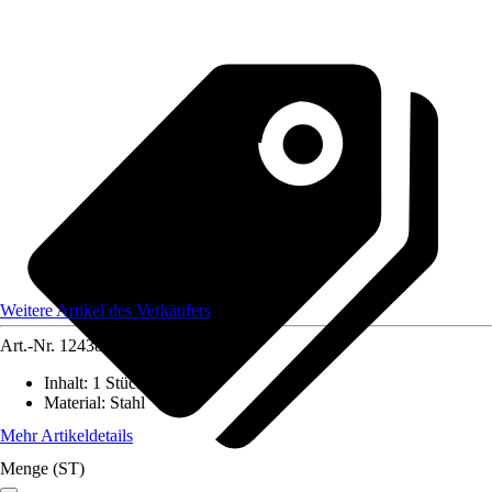
Weitere Artikel des Verkäufers
Art.-Nr.
12438510
Inhalt
:
1 Stück
Material
:
Stahl
Mehr Artikeldetails
Menge (ST)