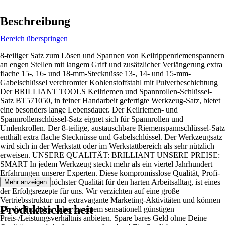
Beschreibung
Bereich überspringen
8-teiliger Satz zum Lösen und Spannen von Keilrippenriemenspannern
an engen Stellen mit langem Griff und zusätzlicher Verlängerung extra
flache 15-, 16- und 18-mm-Stecknüsse 13-, 14- und 15-mm-
Gabelschlüssel verchromter Kohlenstoffstahl mit Pulverbeschichtung
Der BRILLIANT TOOLS Keilriemen und Spannrollen-Schlüssel-
Satz BT571050, in feiner Handarbeit gefertigte Werkzeug-Satz, bietet
eine besonders lange Lebensdauer. Der Keilriemen- und
Spannrollenschlüssel-Satz eignet sich für Spannrollen und
Umlenkrollen. Der 8-teilige, austauschbare Riemenspannschlüssel-Satz
enthält extra flache Stecknüsse und Gabelschlüssel. Der Werkzeugsatz
wird sich in der Werkstatt oder im Werkstattbereich als sehr nützlich
erweisen. UNSERE QUALITÄT: BRILLIANT UNSERE PREISE:
SMART In jedem Werkzeug steckt mehr als ein viertel Jahrhundert
Erfahrungen unserer Experten. Diese kompromisslose Qualität, Profi-
Werkzeuge mit höchster Qualität für den harten Arbeitsalltag, ist eines
Mehr anzeigen
der Erfolgsrezepte für uns. Wir verzichten auf eine große
Vertriebsstruktur und extravagante Marketing-Aktivitäten und können
Produktsicherheit
Dir die Produkte daher zu einem sensationell günstigen
Preis-/Leistungsverhältnis anbieten. Spare bares Geld ohne Deine