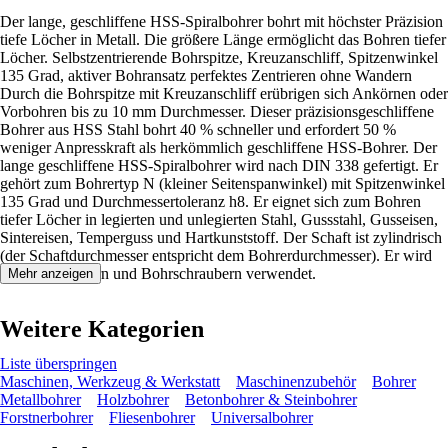
Der lange, geschliffene HSS-Spiralbohrer bohrt mit höchster Präzision
tiefe Löcher in Metall. Die größere Länge ermöglicht das Bohren tiefer
Löcher. Selbstzentrierende Bohrspitze, Kreuzanschliff, Spitzenwinkel
135 Grad, aktiver Bohransatz perfektes Zentrieren ohne Wandern
Durch die Bohrspitze mit Kreuzanschliff erübrigen sich Ankörnen oder
Vorbohren bis zu 10 mm Durchmesser. Dieser präzisionsgeschliffene
Bohrer aus HSS Stahl bohrt 40 % schneller und erfordert 50 %
weniger Anpresskraft als herkömmlich geschliffene HSS-Bohrer. Der
lange geschliffene HSS-Spiralbohrer wird nach DIN 338 gefertigt. Er
gehört zum Bohrertyp N (kleiner Seitenspanwinkel) mit Spitzenwinkel
135 Grad und Durchmessertoleranz h8. Er eignet sich zum Bohren
tiefer Löcher in legierten und unlegierten Stahl, Gussstahl, Gusseisen,
Sintereisen, Temperguss und Hartkunststoff. Der Schaft ist zylindrisch
(der Schaftdurchmesser entspricht dem Bohrerdurchmesser). Er wird
mit Bohrständern und Bohrschraubern verwendet.
Mehr anzeigen
Weitere Kategorien
Liste überspringen
Maschinen, Werkzeug & Werkstatt
Maschinenzubehör
Bohrer
Metallbohrer
Holzbohrer
Betonbohrer & Steinbohrer
Forstnerbohrer
Fliesenbohrer
Universalbohrer