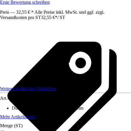
Erste Bewertung schreiben
Preis — 32,55 € * Alle Preise inkl. MwSt. und ggf. zzgl.
Versandkosten pro ST
32,55 €
*
/
ST
Weitere Artikel des Verkäufers
Art.-Nr.
12364848
Durchmesser (von - bis)
:
8 mm - 8 mm
Mehr Artikeldetails
Menge (ST)