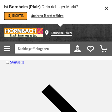
Ist
Bornheim (Pfalz)
Dein richtiger Markt?
JA, RICHTIG
Anderen Markt wählen
Bornheim (Pfalz)
Startseite