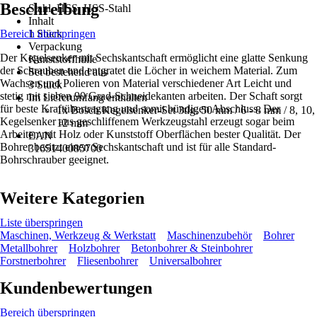
Beschreibung
Stahl, HSS, HSS-Stahl
Inhalt
Bereich überspringen
1 Stück
Verpackung
Der Kegelsenker mit Sechskantschaft ermöglicht eine glatte Senkung
Kunststoffhülle
der Schrauben und entgratet die Löcher in weichem Material. Zum
Set bestehend aus
Wachsen und Polieren von Material verschiedener Art Leicht und
3 Stück
stetig mit sieben 90 Grad-Schneidekanten arbeiten. Der Schaft sorgt
Im Lieferumfang enthalten
für beste Kraftübertragung und somit bündigen Abschluss. Der
1x Bosch Kegelsenker-Set 3tlg. 50 mm / 6 - 8 mm / 8, 10,
Kegelsenker aus geschliffenem Werkzeugstahl erzeugt sogar beim
12 mm
Arbeiten mit Holz oder Kunststoff Oberflächen bester Qualität. Der
EAN
Bohrer besitzt einen Sechskantschaft und ist für alle Standard-
3165140085700
Bohrschrauber geeignet.
Weitere Kategorien
Liste überspringen
Maschinen, Werkzeug & Werkstatt
Maschinenzubehör
Bohrer
Metallbohrer
Holzbohrer
Betonbohrer & Steinbohrer
Forstnerbohrer
Fliesenbohrer
Universalbohrer
Kundenbewertungen
Bereich überspringen