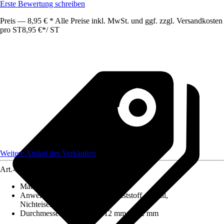
Erste Bewertung schreiben
Preis — 8,95 € * Alle Preise inkl. MwSt. und ggf. zzgl. Versandkosten
pro ST
8,95 €
*
/
ST
Weitere Artikel des Verkäufers
Art.-Nr.
10296030
Material
:
Stahl, HSS, HSS-Stahl
Anwendungsbereich
:
Holz, Kunststoff, Metall,
Nichteisenmetalle
Durchmesser (von - bis)
:
812 mm - 812 mm