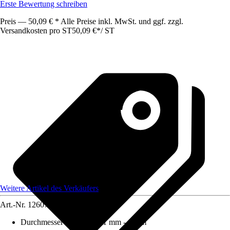
Erste Bewertung schreiben
Preis — 50,09 € * Alle Preise inkl. MwSt. und ggf. zzgl.
Versandkosten pro ST
50,09 €
*
/
ST
Weitere Artikel des Verkäufers
Art.-Nr.
12607837
Durchmesser (von - bis)
:
1 mm - 1 mm