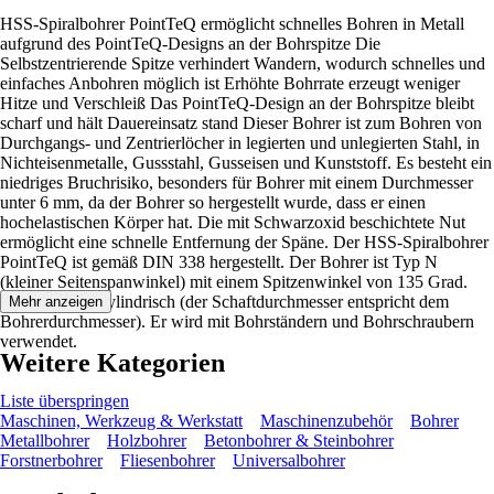
HSS-Spiralbohrer PointTeQ ermöglicht schnelles Bohren in Metall
aufgrund des PointTeQ-Designs an der Bohrspitze Die
Selbstzentrierende Spitze verhindert Wandern, wodurch schnelles und
einfaches Anbohren möglich ist Erhöhte Bohrrate erzeugt weniger
Hitze und Verschleiß Das PointTeQ-Design an der Bohrspitze bleibt
scharf und hält Dauereinsatz stand Dieser Bohrer ist zum Bohren von
Durchgangs- und Zentrierlöcher in legierten und unlegierten Stahl, in
Nichteisenmetalle, Gussstahl, Gusseisen und Kunststoff. Es besteht ein
niedriges Bruchrisiko, besonders für Bohrer mit einem Durchmesser
unter 6 mm, da der Bohrer so hergestellt wurde, dass er einen
hochelastischen Körper hat. Die mit Schwarzoxid beschichtete Nut
ermöglicht eine schnelle Entfernung der Späne. Der HSS-Spiralbohrer
PointTeQ ist gemäß DIN 338 hergestellt. Der Bohrer ist Typ N
(kleiner Seitenspanwinkel) mit einem Spitzenwinkel von 135 Grad.
Der Schaft ist zylindrisch (der Schaftdurchmesser entspricht dem
Mehr anzeigen
Bohrerdurchmesser). Er wird mit Bohrständern und Bohrschraubern
verwendet.
Weitere Kategorien
Liste überspringen
Maschinen, Werkzeug & Werkstatt
Maschinenzubehör
Bohrer
Metallbohrer
Holzbohrer
Betonbohrer & Steinbohrer
Forstnerbohrer
Fliesenbohrer
Universalbohrer