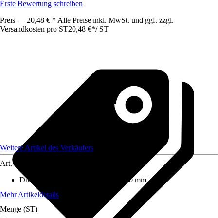
Erste Bewertung schreiben
Preis — 20,48 € * Alle Preise inkl. MwSt. und ggf. zzgl.
Versandkosten pro ST
20,48 €
*
/
ST
Weitere Artikel des Verkäufers
Art.-Nr.
12366380
Durchmesser (von - bis)
:
20 mm - 20 mm
Mehr Artikeldetails
Menge (ST)