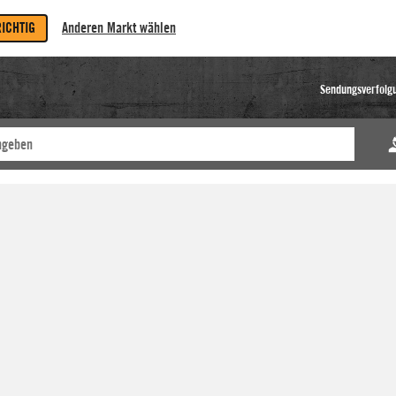
RICHTIG
Anderen Markt wählen
Sendungsverfolg