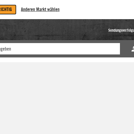
RICHTIG
Anderen Markt wählen
Sendungsverfolg