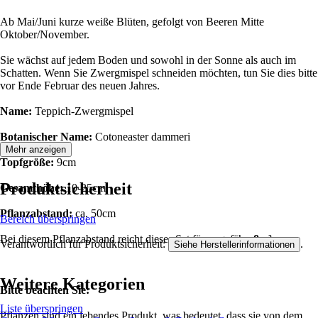
Ab Mai/Juni kurze weiße Blüten, gefolgt von Beeren Mitte
Oktober/November.
Sie wächst auf jedem Boden und sowohl in der Sonne als auch im
Schatten. Wenn Sie Zwergmispel schneiden möchten, tun Sie dies bitte
vor Ende Februar des neuen Jahres.
Name:
Teppich-Zwergmispel
Botanischer Name:
Cotoneaster dammeri
Mehr anzeigen
Topfgröße:
9cm
Produktsicherheit
Gesamthöhe:
10-25cm
Pflanzabstand:
ca. 50cm
Bereich überspringen
Bei diesem Pflanzabstand reicht dieses Set für ungefähr:
8m²
Verantwortlich für Produktsicherheit:
.
Siehe Herstellerinformationen
Weitere Kategorien
Bitte beachten Sie:
Liste überspringen
Pflanzen sind ein lebendes Produkt, was bedeutet, dass sie von dem