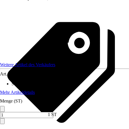
Weitere Artikel des Verkäufers
Art.-Nr.
12573769
Standort
:
Sonne
Mehr Artikeldetails
Menge (ST)
1 ST