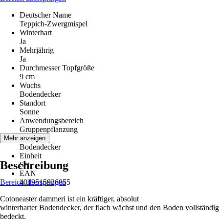
Deutscher Name
Teppich-Zwergmispel
Winterhart
Ja
Mehrjährig
Ja
Durchmesser Topfgröße
9 cm
Wuchs
Bodendecker
Standort
Sonne
Anwendungsbereich
Gruppenpflanzung
Variante
Mehr anzeigen
Bodendecker
Einheit
Beschreibung
Set
EAN
Bereich überspringen
4019515926855
Cotoneaster dammeri ist ein kräftiger, absolut
winterharter Bodendecker, der flach wächst und den Boden vollständig
bedeckt.