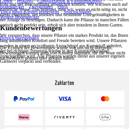
Garten
Pflanzen
Gartenpflanzen & Freilandpflanzen
Foto und der Beschreibung abweichen können. Wir wachsen auch auf
Bodendecker
Zwergmispel
Phlox
natürliche Weise. Das bedeutet, dass wir, wenn es nicht nötig ist, nicht
Vinca minor-Kleines Immergrün
Storchschnabel
direkt eingreifen, um Insekten und bestimmte Unregelmäßigkeiten in
Weitere Bodendecker
der Anlage zu beseitigen. Dadurch kann die Pflanze in manchen Fällen
optisch nicht perfekt sein, erholt sich aber trotzdem in Ihrem Garten.
Kundenbewertungen
Wir versprechen, dass unsere Pflanze ein starkes Produkt ist, das Ihnen
Bereich überspringen
lang anhaltenden Komfort und Freude bereiten wird. Unsere Pflanzen
werden in einem recycelbaren Anzuchttopf aus Kunststoff geliefert,
Die Echtheit der Bewertungen wurde von uns nicht überprüft.
der bei richtiger Trennung wieder in den Kunststoffkreislauf
Bewertungen können auch von Kunden stammen, die die Ware nicht
zurückgeführt wird. Alle Pflanzen werden direkt aus unserer eigenen
nachweislich genutzt oder gekauft haben.
Gärtnerei verpackt und versendet.
Zahlarten