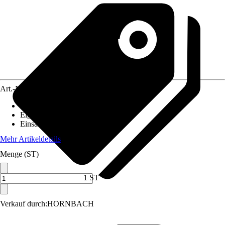
Art.-Nr.
12323155
Bodenloch
:
Nicht vorhanden
Eigenschaft
:
-
Einsatzbereich
:
Innen, Außen
Mehr Artikeldetails
Menge (ST)
1 ST
Verkauf durch:
HORNBACH