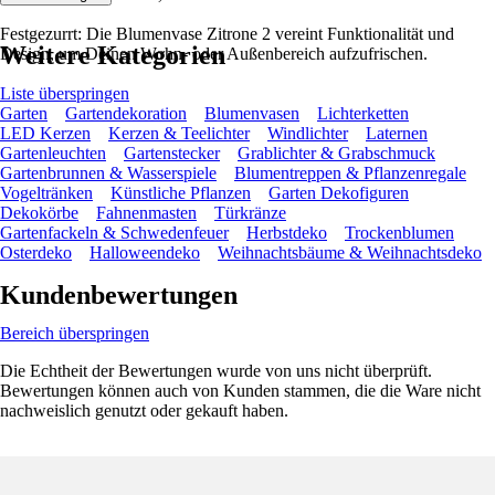
Festgezurrt: Die Blumenvase Zitrone 2 vereint Funktionalität und
Weitere Kategorien
Design, um Deinen Wohn- oder Außenbereich aufzufrischen.
Liste überspringen
Garten
Gartendekoration
Blumenvasen
Lichterketten
LED Kerzen
Kerzen & Teelichter
Windlichter
Laternen
Gartenleuchten
Gartenstecker
Grablichter & Grabschmuck
Gartenbrunnen & Wasserspiele
Blumentreppen & Pflanzenregale
Vogeltränken
Künstliche Pflanzen
Garten Dekofiguren
Dekokörbe
Fahnenmasten
Türkränze
Gartenfackeln & Schwedenfeuer
Herbstdeko
Trockenblumen
Osterdeko
Halloweendeko
Weihnachtsbäume & Weihnachtsdeko
Kundenbewertungen
Bereich überspringen
Die Echtheit der Bewertungen wurde von uns nicht überprüft.
Bewertungen können auch von Kunden stammen, die die Ware nicht
nachweislich genutzt oder gekauft haben.