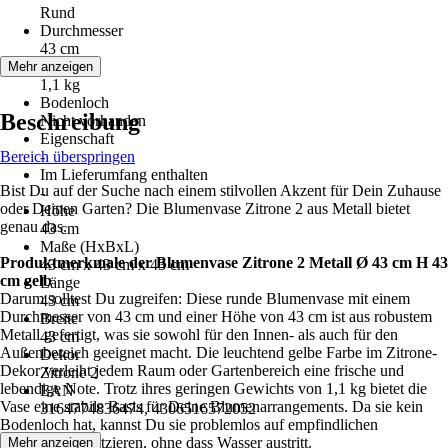
Rund
Durchmesser
43 cm
Gewicht
Mehr anzeigen
1,1 kg
Bodenloch
Beschreibung
Nicht vorhanden
Eigenschaft
Bereich überspringen
-
Im Lieferumfang enthalten
Bist Du auf der Suche nach einem stilvollen Akzent für Dein Zuhause
-
oder Deinen Garten? Die Blumenvase Zitrone 2 aus Metall bietet
Höhe
genau das.
43 cm
Maße (HxBxL)
Produktmerkmale der Blumenvase Zitrone 2 Metall Ø 43 cm H 43
43 cm x 43 cm x 43 cm
cm gelb
Länge
Darum solltest Du zugreifen: Diese runde Blumenvase mit einem
43 cm
Durchmesser von 43 cm und einer Höhe von 43 cm ist aus robustem
Breite
Metall gefertigt, was sie sowohl für den Innen- als auch für den
43 cm
Außenbereich geeignet macht. Die leuchtend gelbe Farbe im Zitrone-
Dekor
Dekor verleiht jedem Raum oder Gartenbereich eine frische und
Zitrone 2
lebendige Note. Trotz ihres geringen Gewichts von 1,1 kg bietet die
EAN
Vase eine stabile Basis für Deine Blumenarrangements. Da sie kein
3164774836474, 4306516572052
Bodenloch hat, kannst Du sie problemlos auf empfindlichen
Oberflächen platzieren, ohne dass Wasser austritt.
Mehr anzeigen