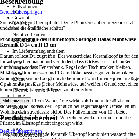
Beschreibung
1 cm
Füllvolumen
Bereich überspringen
10 l
Gewicht
Suchst Du einen Übertopf, der Deine Pflanzen sauber in Szene setzt
0,446 kg
und dabei die Stellfläche schützt?
Bodenloch
Nicht vorhanden
Produktmerkmale des Blumentopfs Soendgen Dallas Mohnwiese
Eigenschaft
Keramik Ø 14 cm H 13 cm
-
Im Lieferumfang enthalten
Darum solltest Du zugreifen: Der wasserdichte Keramiktopf ist für den
-
Innenbereich gemacht und verhindert, dass Gießwasser nach außen
Serie
durchdringt, sodass Fensterbank, Regal oder Tisch trocken bleiben.
Dallas
Mit 14 cm Durchmesser und 13 cm Höhe passt er gut zu kompakten
Höhe
Zimmerpflanzen und sorgt durch die runde Form für eine gleichmäßige
13 cm
Optik im Raum. Das Dekor Mohnwiese auf weißem Grund setzt einen
Maße (HxBxL)
klaren Akzent, ohne die Pflanze zu überdecken.
13 cm x 14 cm x 14 cm
Länge
Die Keramik mit 1 cm Wandstärke wirkt stabil und unterstützt einen
Mehr anzeigen
14 cm
sicheren Stand, sodass der Topf auch bei regelmäßigem Umstellen im
Breite
Wohnbereich zuverlässig bleibt. Das Füllvolumen von 10 l bietet
14 cm
Produktsicherheit
ausreichend Raum, damit sich Wurzeln entwickeln können und die
Dekor
Pflanze im Übertopf nicht eingeengt wirkt.
Mohnwiese
EAN
Bereich überspringen
Festgezurrt: Dieser runde Keramik-Übertopf kombiniert wasserdichte
4006063652053