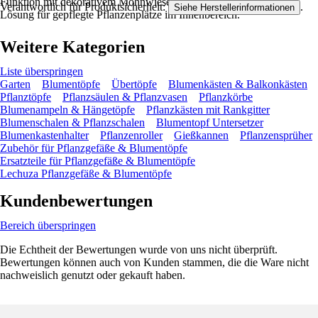
Funktion mit dekorativem Mohnwiese-Look und ist eine passende
Verantwortlich für Produktsicherheit:
.
Siehe Herstellerinformationen
Lösung für gepflegte Pflanzenplätze im Innenbereich.
Weitere Kategorien
Liste überspringen
Garten
Blumentöpfe
Übertöpfe
Blumenkästen & Balkonkästen
Pflanztöpfe
Pflanzsäulen & Pflanzvasen
Pflanzkörbe
Blumenampeln & Hängetöpfe
Pflanzkästen mit Rankgitter
Blumenschalen & Pflanzschalen
Blumentopf Untersetzer
Blumenkastenhalter
Pflanzenroller
Gießkannen
Pflanzensprüher
Zubehör für Pflanzgefäße & Blumentöpfe
Ersatzteile für Pflanzgefäße & Blumentöpfe
Lechuza Pflanzgefäße & Blumentöpfe
Kundenbewertungen
Bereich überspringen
Die Echtheit der Bewertungen wurde von uns nicht überprüft.
Bewertungen können auch von Kunden stammen, die die Ware nicht
nachweislich genutzt oder gekauft haben.