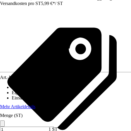
Versandkosten pro ST
5,99 €
*
/
ST
Art.-Nr.
10562231
Bodenloch
:
Nicht vorhanden
Eigenschaft
:
-
Einsatzbereich
:
Innen
Mehr Artikeldetails
Menge (ST)
1 ST