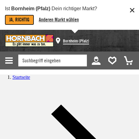
Ist
Bornheim (Pfalz)
Dein richtiger Markt?
JA, RICHTIG
Anderen Markt wählen
Bornheim (Pfalz)
Startseite