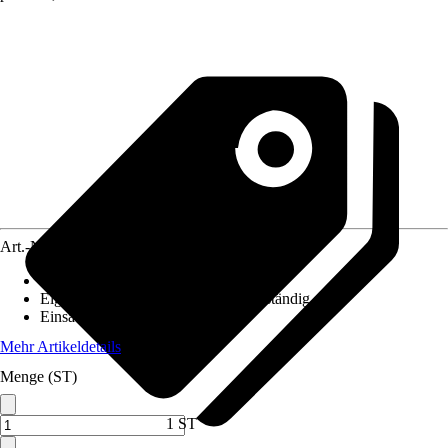
Art.-Nr.
12585054
Bodenloch
:
Nicht vorhanden
Eigenschaft
:
Frostbeständig, UV-beständig
Einsatzbereich
:
Außen, Innen
Mehr Artikeldetails
Menge (ST)
1 ST