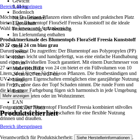
Gewicht
Bereich überspringen
0,44 kg
Bodenloch
Möchtest Du Deinen Pflanzen einen stilvollen und praktischen Platz
Nicht vorhanden
bieten? Der Blumentopf FloraSelf Freesia Kunststoff ist die ideale
Eigenschaft
Wahl für Innen- und Außenbereiche.
Frostbeständig, UV-beständig
Im Lieferumfang enthalten
Produktmerkmale des Blumentopfs FloraSelf Freesia Kunststoff
-
Ø 27 cm H 24 cm blau grau
Serie
Darum solltest Du zugreifen: Der Blumentopf aus Polypropylen (PP)
Freesia
ist besonders leicht und handgefertigt, was eine einfache Handhabung
Höhe
und einen individuellen Touch garantiert. Mit einem Durchmesser von
24 cm
27 cm und einer Höhe von 24 cm bietet er ein Füllvolumen von 10
Maße (HxBxL)
Litern, ideal für eine Vielzahl von Pflanzen. Die frostbeständigen und
24 cm x 27 cm x 27 cm
UV-beständigen Eigenschaften ermöglichen eine ganzjährige Nutzung
Länge
im Freien, ohne dass der Topf Schaden nimmt. Die runde Form und
27 cm
die blau-graue Farbgebung fügen sich harmonisch in jede Umgebung
Breite
ein, sei es im Garten oder im Wohnzimmer.
Mehr anzeigen
27 cm
EAN
Festgezurrt: Der Blumentopf FloraSelf Freesia kombiniert stilvolles
4306516779963
Produktsicherheit
Design mit praktischen Eigenschaften für eine flexible Nutzung
drinnen und draußen.
Bereich überspringen
Verantwortlich für Produktsicherheit:
.
Siehe Herstellerinformationen