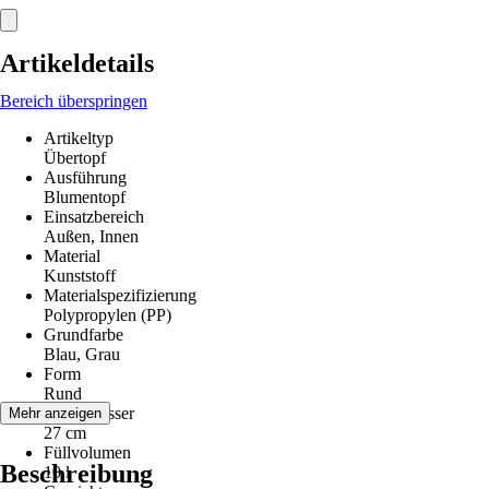
Artikeldetails
Bereich überspringen
Artikeltyp
Übertopf
Ausführung
Blumentopf
Einsatzbereich
Außen, Innen
Material
Kunststoff
Materialspezifizierung
Polypropylen (PP)
Grundfarbe
Blau, Grau
Form
Rund
Durchmesser
Mehr anzeigen
27 cm
Füllvolumen
Beschreibung
10 l