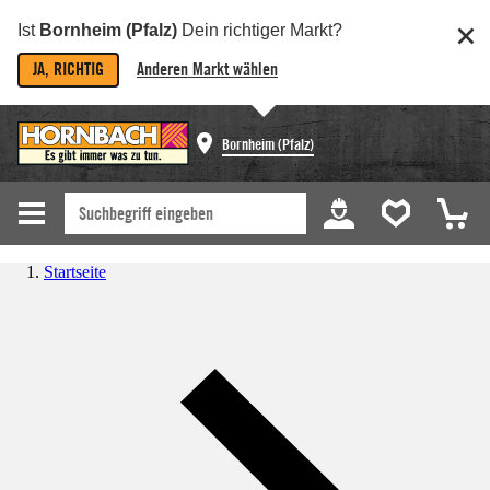
Ist
Bornheim (Pfalz)
Dein richtiger Markt?
JA, RICHTIG
Anderen Markt wählen
Bornheim (Pfalz)
Startseite