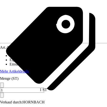
Art.-Nr.
12523532
Bodenloch
:
Nicht vorhanden
Eigenschaft
:
-
Einsatzbereich
:
Innen
Mehr Artikeldetails
Menge (ST)
1 ST
Verkauf durch:
HORNBACH