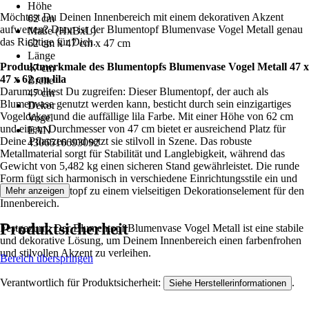
Höhe
Möchtest Du Deinen Innenbereich mit einem dekorativen Akzent
62 cm
aufwerten? Dann ist der Blumentopf Blumenvase Vogel Metall genau
Maße (HxBxL)
das Richtige für Dich.
62 cm x 47 cm x 47 cm
Länge
Produktmerkmale des Blumentopfs Blumenvase Vogel Metall 47 x
47 cm
47 x 62 cm lila
Breite
Darum solltest Du zugreifen: Dieser Blumentopf, der auch als
47 cm
Blumenvase genutzt werden kann, besticht durch sein einzigartiges
Dekor
Vogeldekor und die auffällige lila Farbe. Mit einer Höhe von 62 cm
Vogel
und einem Durchmesser von 47 cm bietet er ausreichend Platz für
EAN
Deine Pflanzen und setzt sie stilvoll in Szene. Das robuste
4306516693092
Metallmaterial sorgt für Stabilität und Langlebigkeit, während das
Gewicht von 5,482 kg einen sicheren Stand gewährleistet. Die runde
Form fügt sich harmonisch in verschiedene Einrichtungsstile ein und
macht den Übertopf zu einem vielseitigen Dekorationselement für den
Mehr anzeigen
Innenbereich.
Produktsicherheit
Festgezurrt: Der Blumentopf Blumenvase Vogel Metall ist eine stabile
und dekorative Lösung, um Deinem Innenbereich einen farbenfrohen
und stilvollen Akzent zu verleihen.
Bereich überspringen
Verantwortlich für Produktsicherheit:
.
Siehe Herstellerinformationen