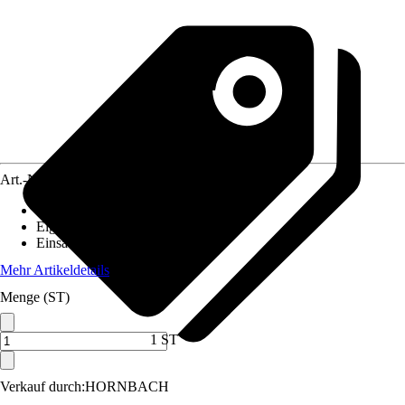
Art.-Nr.
12523548
Bodenloch
:
Nicht vorhanden
Eigenschaft
:
-
Einsatzbereich
:
Innen
Mehr Artikeldetails
Menge (ST)
1 ST
Verkauf durch:
HORNBACH