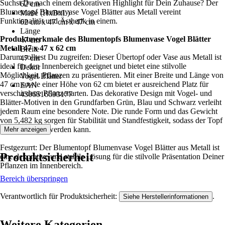
Suchst Du nach einem dekorativen Highlight für Dein Zuhause? Der
62 cm
Blumentopf Blumenvase Vogel Blätter aus Metall vereint
Maße (HxBxL)
Funktionalität und Ästhetik in einem.
62 cm x 47 cm x 47 cm
Länge
Produktmerkmale des Blumentopfs Blumenvase Vogel Blätter
47 cm
Metall 47 x 47 x 62 cm
Breite
Darum solltest Du zugreifen: Dieser Übertopf oder Vase aus Metall ist
47 cm
ideal für den Innenbereich geeignet und bietet eine stilvolle
Dekor
Möglichkeit, Pflanzen zu präsentieren. Mit einer Breite und Länge von
Vogel Blätter
47 cm sowie einer Höhe von 62 cm bietet er ausreichend Platz für
EAN
verschiedene Pflanzenarten. Das dekorative Design mit Vogel- und
4306516693177
Blätter-Motiven in den Grundfarben Grün, Blau und Schwarz verleiht
jedem Raum eine besondere Note. Die runde Form und das Gewicht
von 5,482 kg sorgen für Stabilität und Standfestigkeit, sodass der Topf
sicher platziert werden kann.
Mehr anzeigen
Festgezurrt: Der Blumentopf Blumenvase Vogel Blätter aus Metall ist
Produktsicherheit
eine dekorative und stabile Lösung für die stilvolle Präsentation Deiner
Pflanzen im Innenbereich.
Bereich überspringen
Verantwortlich für Produktsicherheit:
.
Siehe Herstellerinformationen
Weitere Kategorien