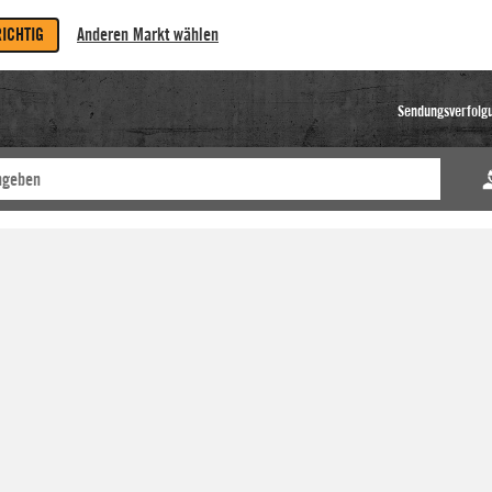
RICHTIG
Anderen Markt wählen
Sendungsverfolg