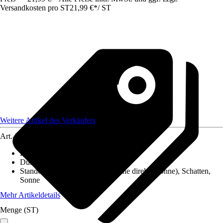
Versandkosten pro ST
21,99 €
*
/
ST
Weitere Artikel des Verkäufers
Art.-Nr.
12247832
Höhe inkl. Kulturtopf
:
50 cm - 60 cm
Durchmesser Kulturtopf
:
17 cm
Standort
:
Halbschatten, Hell (keine direkte Sonne), Schatten,
Sonne
Mehr Artikeldetails
Menge (ST)