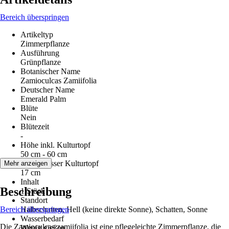
Bereich überspringen
Artikeltyp
Zimmerpflanze
Ausführung
Grünpflanze
Botanischer Name
Zamioculcas Zamiifolia
Deutscher Name
Emerald Palm
Blüte
Nein
Blütezeit
-
Höhe inkl. Kulturtopf
50 cm - 60 cm
Durchmesser Kulturtopf
Mehr anzeigen
17 cm
Inhalt
Beschreibung
1 Stück
Standort
Bereich überspringen
Halbschatten, Hell (keine direkte Sonne), Schatten, Sonne
Wasserbedarf
Die Zamioculcas zamiifolia ist eine pflegeleichte Zimmerpflanze, die
Wenig gießen