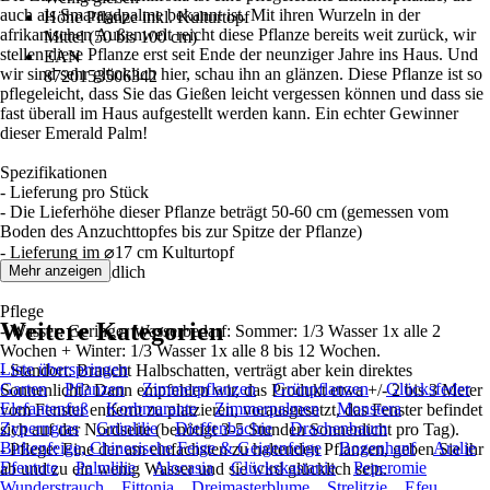
auch als Smaragdpalme bekannt ist. Mit ihren Wurzeln in der
Höhe Pflanze inkl. Kulturtopf
afrikanischen Außenwelt reicht diese Pflanze bereits weit zurück, wir
Mittel (50 bis 100 cm)
stellen diese Pflanze erst seit Ende der neunziger Jahre ins Haus. Und
EAN
wir sind sehr glücklich hier, schau ihn an glänzen. Diese Pflanze ist so
8720153506342
pflegeleicht, dass Sie das Gießen leicht vergessen können und dass sie
fast überall im Haus aufgestellt werden kann. Ein echter Gewinner
dieser Emerald Palm!
Spezifikationen
- Lieferung pro Stück
- Die Lieferhöhe dieser Pflanze beträgt 50-60 cm (gemessen vom
Boden des Anzuchttopfes bis zur Spitze der Pflanze)
- Lieferung im ⌀17 cm Kulturtopf
- Wartungsfreundlich
Mehr anzeigen
Pflege
Weitere Kategorien
- Wasser: Geringer Wasserbedarf: Sommer: 1/3 Wasser 1x alle 2
Wochen + Winter: 1/3 Wasser 1x alle 8 bis 12 Wochen.
Liste überspringen
- Standort: Braucht Halbschatten, verträgt aber kein direktes
Garten
Pflanzen
Zimmerpflanzen
Grünpflanzen
Glücksfeder
Sonnenlicht? Dann empfehlen wir, das Produkt etwa +/- 2 bis 3 Meter
Elefantenfuß
Korbmarante
Zimmerpalmen
Monstera
vom Fenster entfernt zu platzieren, vorausgesetzt, das Fenster befindet
Zyperngras
Grünlilie
Dieffenbachie
Drachenbaum
sich auf der Nordseite (benötigt 3-5 Stunden Sonnenlicht pro Tag).
Birkenfeige, Chinesische Feige & Geigenfeige
Bogenhanf
Aralie
- Pflege: Eine der am einfachsten zu haltenden Pflanzen, geben Sie ihr
Efeutute
Palmlilie
Alocasia
Glückskastanie
Peperomie
ab und zu ein wenig Wasser und sie wird glücklich sein.
Wunderstrauch
Fittonia
Dreimasterblume
Strelitzie
Efeu