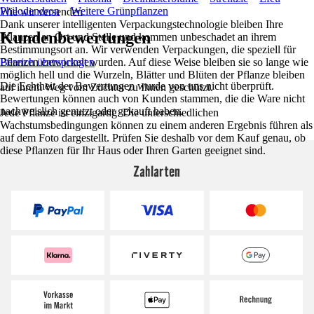
Philodendron
Weitere Grünpflanzen
Wie wir versenden
Dank unserer intelligenten Verpackungstechnologie bleiben Ihre
Kundenbewertungen
Pflanzen an Ort und Stelle und kommen unbeschadet an ihrem
Bestimmungsort an. Wir verwenden Verpackungen, die speziell für
Pflanzen entwickelt wurden. Auf diese Weise bleiben sie so lange wie
Bereich überspringen
möglich hell und die Wurzeln, Blätter und Blüten der Pflanze bleiben
Die Echtheit der Bewertungen wurde von uns nicht überprüft.
auf ihrem Weg vom Züchter zu Ihnen geschützt.
Bewertungen können auch von Kunden stammen, die die Ware nicht
nachweislich genutzt oder gekauft haben.
Jede Pflanze ist einzigartig. Die unterschiedlichen
Wachstumsbedingungen können zu einem anderen Ergebnis führen als
auf dem Foto dargestellt. Prüfen Sie deshalb vor dem Kauf genau, ob
diese Pflanzen für Ihr Haus oder Ihren Garten geeignet sind.
Zahlarten