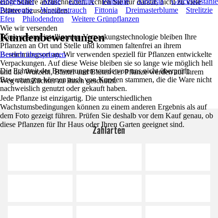
Bogenhanf
Aralie
Efeutute
Palmlilie
Alocasia
Glückskastanie
einer Schere abzuschneiden. Achten Sie nur darauf, nicht zu viele
Peperomie
Wunderstrauch
Fittonia
Dreimasterblume
Strelitzie
Blätter abzuschneiden.
Efeu
Philodendron
Weitere Grünpflanzen
Wie wir versenden
Kundenbewertungen
Dank unserer intelligenten Verpackungstechnologie bleiben Ihre
Pflanzen an Ort und Stelle und kommen faltenfrei an ihrem
Bestimmungsort an. Wir verwenden speziell für Pflanzen entwickelte
Bereich überspringen
Verpackungen. Auf diese Weise bleiben sie so lange wie möglich hell
Die Echtheit der Bewertungen wurde von uns nicht überprüft.
und die Wurzeln, Blätter und Blüten der Pflanze werden auf ihrem
Bewertungen können auch von Kunden stammen, die die Ware nicht
Weg vom Züchter zu Ihnen geschützt.
nachweislich genutzt oder gekauft haben.
Jede Pflanze ist einzigartig. Die unterschiedlichen
Wachstumsbedingungen können zu einem anderen Ergebnis als auf
dem Foto gezeigt führen. Prüfen Sie deshalb vor dem Kauf genau, ob
diese Pflanzen für Ihr Haus oder Ihren Garten geeignet sind.
Zahlarten