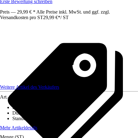
Erste Bewertung schreiben
Preis — 29,99 € * Alle Preise inkl. MwSt. und ggf. zzgl.
Versandkosten pro ST
29,99 €
*
/
ST
Weitere Artikel des Verkäufers
Art.-Nr.
12248123
Höhe inkl. Kulturtopf
:
70 cm - 80 cm
Durchmesser Kulturtopf
:
21 cm
Standort
:
Halbschatten
Mehr Artikeldetails
Menge (ST)