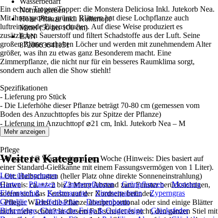
Wasserbedarf
Ein echter Tropen-Topper: die Monstera Deliciosa Inkl. Jutekorb Nea.
Normal gießen
Mit ihren großen, grünen Blättern hat diese Lochpflanze auch
Höhe Pflanze inkl. Kulturtopf
luftreinigende Eigenschaften. Auf diese Weise produziert es
Mittel (50 bis 100 cm)
zusätzlichen Sauerstoff und filtert Schadstoffe aus der Luft. Seine
EAN
großen Blätter enthalten Löcher und werden mit zunehmendem Alter
8720663641151
größer, was ihn zu etwas ganz Besonderem macht. Eine
Zimmerpflanze, die nicht nur für ein besseres Raumklima sorgt,
sondern auch allen die Show stiehlt!
Spezifikationen
- Lieferung pro Stück
- Die Lieferhöhe dieser Pflanze beträgt 70-80 cm (gemessen vom
Boden des Anzuchttopfes bis zur Spitze der Pflanze)
- Lieferung im Anzuchttopf ⌀21 cm, Inkl. Jutekorb Nea – M
- Luftreinigung
Mehr anzeigen
Pflege
Weitere Kategorien
- Wasser: 1/3 Wasser einmal pro Woche (Hinweis: Dies basiert auf
einer Standard-Gießkanne mit einem Fassungsvermögen von 1 Liter).
Liste überspringen
- Ort: Halbschatten (heller Platz ohne direkte Sonneneinstrahlung)
Garten
Pflanzen
Zimmerpflanzen
Grünpflanzen
Monstera
Hinweis: ca. +/- 2 bis 3 Meter Abstand zum Fenster berücksichtigen,
Elefantenfuß
Korbmarante
Zimmerpalmen
Zyperngras
sofern sich das Fenster auf der Nordseite befindet.
Grünlilie
Dieffenbachie
Drachenbaum
- Pflege: Wächst die Pflanze überproportional oder sind einige Blätter
Birkenfeige, Chinesische Feige & Geigenfeige
Glücksfeder
nicht mehr schön? In diesem Fall schadet es nicht, den ganzen Stiel mit