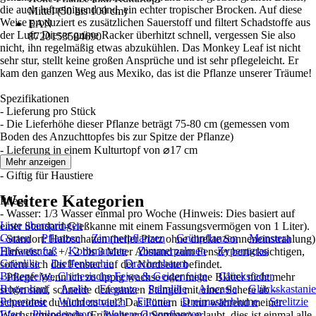
die auch luftreinigend sind, ein echter tropischer Brocken. Auf diese
Mittel (50 bis 100 cm)
Weise produziert es zusätzlichen Sauerstoff und filtert Schadstoffe aus
EAN
der Luft. Dieser grüne Racker überhitzt schnell, vergessen Sie also
8720153504690
nicht, ihn regelmäßig etwas abzukühlen. Das Monkey Leaf ist nicht
sehr stur, stellt keine großen Ansprüche und ist sehr pflegeleicht. Er
kam den ganzen Weg aus Mexiko, das ist die Pflanze unserer Träume!
Spezifikationen
- Lieferung pro Stück
- Die Lieferhöhe dieser Pflanze beträgt 75-80 cm (gemessen vom
Boden des Anzuchttopfes bis zur Spitze der Pflanze)
- Lieferung in einem Kulturtopf von ⌀17 cm
- Luftreinigung
Mehr anzeigen
- Giftig für Haustiere
Weitere Kategorien
Pflege
- Wasser: 1/3 Wasser einmal pro Woche (Hinweis: Dies basiert auf
Liste überspringen
einer Standard-Gießkanne mit einem Fassungsvermögen von 1 Liter).
Garten
Pflanzen
Zimmerpflanzen
Grünpflanzen
Monstera
- Standort: Halbschatten (heller Platz ohne direkte Sonneneinstrahlung)
Elefantenfuß
Korbmarante
Zimmerpalmen
Zyperngras
Hinweis: ca. +/- 2 bis 3 Meter Abstand zum Fenster berücksichtigen,
Grünlilie
Dieffenbachie
Drachenbaum
sofern sich das Fenster auf der Nordseite befindet.
Birkenfeige, Chinesische Feige & Geigenfeige
Glücksfeder
- Pflege: Wenn ich zu üppig wachse oder meine Blätter nicht mehr
Bogenhanf
Aralie
Efeutute
Palmlilie
Alocasia
Glückskastanie
schön sind, schneide den ganzen Stängel mit einer Schere ab –
Peperomie
Wunderstrauch
Fittonia
Dreimasterblume
Strelitzie
schneidest du nicht zu viel? Das Füttern ist nur während meiner
Efeu
Philodendron
Weitere Grünpflanzen
Wachstumsperiode (Frühjahr und Sommer) erlaubt, dies ist einmal alle