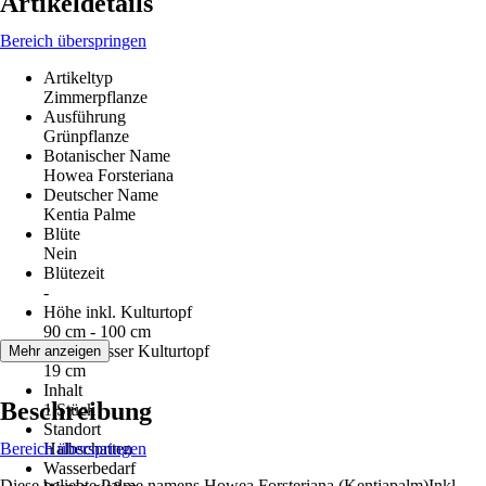
Artikeldetails
Bereich überspringen
Artikeltyp
Zimmerpflanze
Ausführung
Grünpflanze
Botanischer Name
Howea Forsteriana
Deutscher Name
Kentia Palme
Blüte
Nein
Blütezeit
-
Höhe inkl. Kulturtopf
90 cm - 100 cm
Durchmesser Kulturtopf
Mehr anzeigen
19 cm
Inhalt
Beschreibung
1 Stück
Standort
Bereich überspringen
Halbschatten
Wasserbedarf
Diese beliebte Palme namens Howea Forsteriana (Kentiapalm)Inkl.