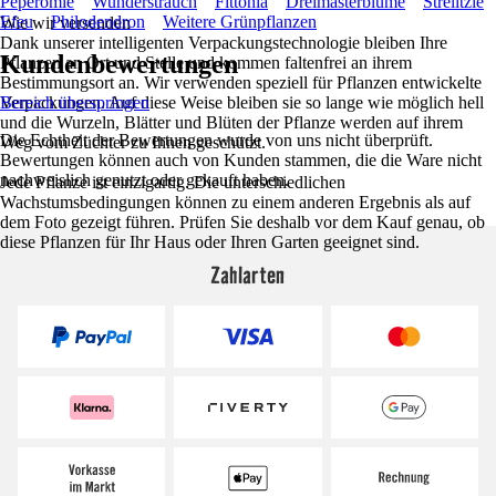
Peperomie
Wunderstrauch
Fittonia
Dreimasterblume
Strelitzie
Efeu
Philodendron
Weitere Grünpflanzen
Wie wir versenden
Dank unserer intelligenten Verpackungstechnologie bleiben Ihre
Kundenbewertungen
Pflanzen an Ort und Stelle und kommen faltenfrei an ihrem
Bestimmungsort an. Wir verwenden speziell für Pflanzen entwickelte
Verpackungen. Auf diese Weise bleiben sie so lange wie möglich hell
Bereich überspringen
und die Wurzeln, Blätter und Blüten der Pflanze werden auf ihrem
Die Echtheit der Bewertungen wurde von uns nicht überprüft.
Weg vom Züchter zu Ihnen geschützt.
Bewertungen können auch von Kunden stammen, die die Ware nicht
nachweislich genutzt oder gekauft haben.
Jede Pflanze ist einzigartig. Die unterschiedlichen
Wachstumsbedingungen können zu einem anderen Ergebnis als auf
dem Foto gezeigt führen. Prüfen Sie deshalb vor dem Kauf genau, ob
diese Pflanzen für Ihr Haus oder Ihren Garten geeignet sind.
Zahlarten