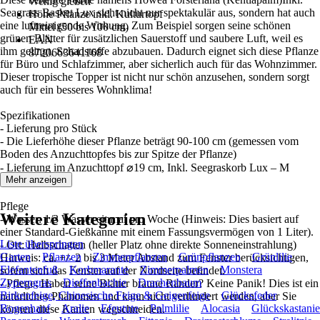
Wenig gießen
Seagrass Basket Lux sieht nicht nur spektakulär aus, sondern hat auch
Höhe Pflanze inkl. Kulturtopf
eine luftreinigende Wirkung. Zum Beispiel sorgen seine schönen
Mittel (50 bis 100 cm)
grünen Blätter für zusätzlichen Sauerstoff und saubere Luft, weil es
EAN
ihm gelingt, Schadstoffe abzubauen. Dadurch eignet sich diese Pflanze
8720663641168
für Büro und Schlafzimmer, aber sicherlich auch für das Wohnzimmer.
Dieser tropische Topper ist nicht nur schön anzusehen, sondern sorgt
auch für ein besseres Wohnklima!
Spezifikationen
- Lieferung pro Stück
- Die Lieferhöhe dieser Pflanze beträgt 90-100 cm (gemessen vom
Boden des Anzuchttopfes bis zur Spitze der Pflanze)
- Lieferung im Anzuchttopf ⌀19 cm, Inkl. Seegraskorb Lux – M
- Luftreinigung
Mehr anzeigen
Pflege
Weitere Kategorien
- Wasser: 1/3 Wasser einmal pro Woche (Hinweis: Dies basiert auf
einer Standard-Gießkanne mit einem Fassungsvermögen von 1 Liter).
Liste überspringen
- Ort: Halbschatten (heller Platz ohne direkte Sonneneinstrahlung)
Garten
Pflanzen
Zimmerpflanzen
Grünpflanzen
Grünlilie
Hinweis: ca. +/- 2 bis 3 Meter Abstand zum Fenster berücksichtigen,
Elefantenfuß
Korbmarante
Zimmerpalmen
Monstera
sofern sich das Fenster auf der Nordseite befindet.
Zyperngras
Dieffenbachie
Drachenbaum
- Pflege: Haben seine Blätter braune Ränder? Keine Panik! Dies ist ein
Birkenfeige, Chinesische Feige & Geigenfeige
Glücksfeder
natürliches Phänomen und kann nicht verhindert werden, aber Sie
Bogenhanf
Aralie
Efeutute
Palmlilie
Alocasia
Glückskastanie
können diese Kanten wegschneiden.