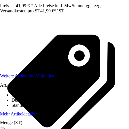
Preis — 41,99 € * Alle Preise inkl. MwSt. und ggf. zzgl.
Versandkosten pro ST
41,99 €
*
/
ST
Weitere Artikel des Verkäufers
Art.-Nr.
12247819
Höhe inkl. Kulturtopf
:
90 cm - 100 cm
Durchmesser Kulturtopf
:
19 cm
Standort
:
Halbschatten
Mehr Artikeldetails
Menge (ST)