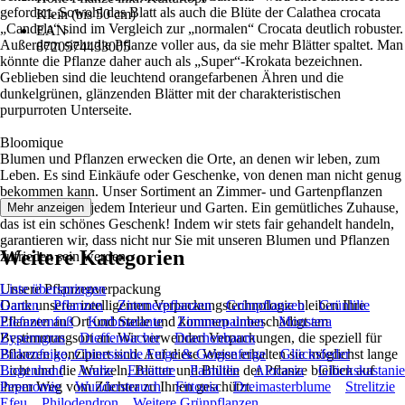
gefordert. Sowohl das Blatt als auch die Blüte der Calathea crocata
Klein (bis 50 cm)
„Candela“ sind im Vergleich zur „normalen“ Crocata deutlich robuster.
EAN
Außerdem sieht die Pflanze voller aus, da sie mehr Blätter spaltet. Man
8720574433005
könnte die Pflanze daher auch als „Super“-Krokata bezeichnen.
Geblieben sind die leuchtend orangefarbenen Ähren und die
dunkelgrünen, glänzenden Blätter mit der charakteristischen
purpurroten Unterseite.
Bloomique
Blumen und Pflanzen erwecken die Orte, an denen wir leben, zum
Leben. Es sind Einkäufe oder Geschenke, von denen man nicht genug
bekommen kann. Unser Sortiment an Zimmer- und Gartenpflanzen
passt stilvoll zu jedem Interieur und Garten. Ein gemütliches Zuhause,
Mehr anzeigen
das ist ein schönes Geschenk! Indem wir stets fair gehandelt handeln,
garantieren wir, dass nicht nur Sie mit unseren Blumen und Pflanzen
Weitere Kategorien
zufrieden sein werden.
Unsere Pflanzenverpackung
Liste überspringen
Dank unserer intelligenten Verpackungstechnologie bleiben Ihre
Garten
Pflanzen
Zimmerpflanzen
Grünpflanzen
Grünlilie
Pflanzen an Ort und Stelle und kommen unbeschädigt am
Elefantenfuß
Korbmarante
Zimmerpalmen
Monstera
Bestimmungsort an. Wir verwenden Verpackungen, die speziell für
Zyperngras
Dieffenbachie
Drachenbaum
Pflanzen konzipiert sind. Auf diese Weise erhalten sie möglichst lange
Birkenfeige, Chinesische Feige & Geigenfeige
Glücksfeder
Licht und die Wurzeln, Blätter und Blüten der Pflanze bleiben auf
Bogenhanf
Aralie
Efeutute
Palmlilie
Alocasia
Glückskastanie
ihrem Weg vom Züchter zu Ihnen geschützt.
Peperomie
Wunderstrauch
Fittonia
Dreimasterblume
Strelitzie
Efeu
Philodendron
Weitere Grünpflanzen