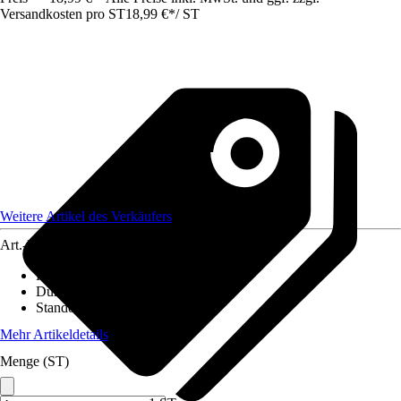
Versandkosten pro ST
18,99 €
*
/
ST
Weitere Artikel des Verkäufers
Art.-Nr.
12247808
Höhe inkl. Kulturtopf
:
40 cm - 45 cm
Durchmesser Kulturtopf
:
14 cm
Standort
:
Halbschatten
Mehr Artikeldetails
Menge (ST)