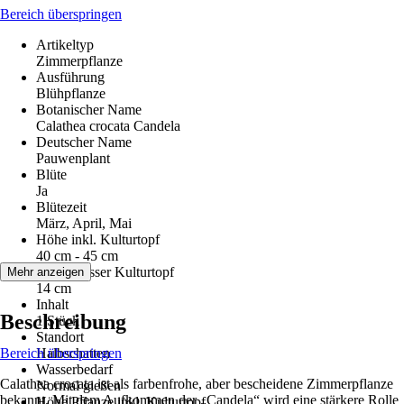
Bereich überspringen
Artikeltyp
Zimmerpflanze
Ausführung
Blühpflanze
Botanischer Name
Calathea crocata Candela
Deutscher Name
Pauwenplant
Blüte
Ja
Blütezeit
März, April, Mai
Höhe inkl. Kulturtopf
40 cm - 45 cm
Durchmesser Kulturtopf
Mehr anzeigen
14 cm
Inhalt
Beschreibung
1 Stück
Standort
Bereich überspringen
Halbschatten
Wasserbedarf
Calathea crocata ist als farbenfrohe, aber bescheidene Zimmerpflanze
Normal gießen
bekannt. Mit dem Aufkommen der „Candela“ wird eine stärkere Rolle
Höhe Pflanze inkl. Kulturtopf