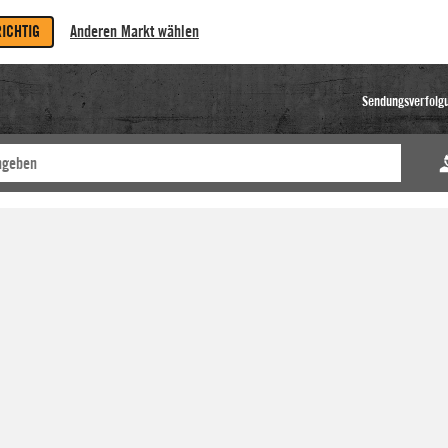
RICHTIG
Anderen Markt wählen
Sendungsverfolg