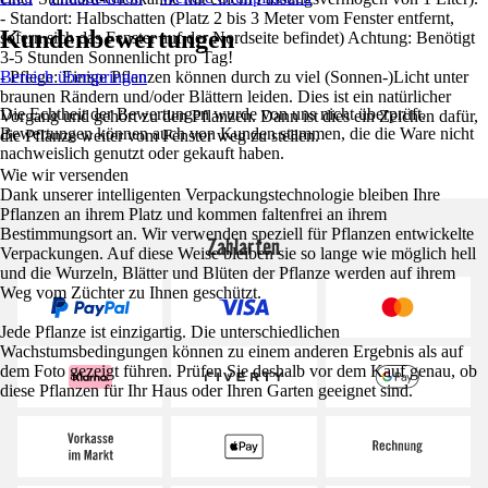
- Standort: Halbschatten (Platz 2 bis 3 Meter vom Fenster entfernt,
Kundenbewertungen
sofern sich das Fenster auf der Nordseite befindet) Achtung: Benötigt
3-5 Stunden Sonnenlicht pro Tag!
- Pflege: Einige Pflanzen können durch zu viel (Sonnen-)Licht unter
Bereich überspringen
braunen Rändern und/oder Blättern leiden. Dies ist ein natürlicher
Die Echtheit der Bewertungen wurde von uns nicht überprüft.
Vorgang und gehört zu den Pflanzen. Dann ist dies ein Zeichen dafür,
Bewertungen können auch von Kunden stammen, die die Ware nicht
die Pflanze weiter vom Fenster weg zu stellen.
nachweislich genutzt oder gekauft haben.
Wie wir versenden
Dank unserer intelligenten Verpackungstechnologie bleiben Ihre
Pflanzen an ihrem Platz und kommen faltenfrei an ihrem
Bestimmungsort an. Wir verwenden speziell für Pflanzen entwickelte
Zahlarten
Verpackungen. Auf diese Weise bleiben sie so lange wie möglich hell
und die Wurzeln, Blätter und Blüten der Pflanze werden auf ihrem
Weg vom Züchter zu Ihnen geschützt.
Jede Pflanze ist einzigartig. Die unterschiedlichen
Wachstumsbedingungen können zu einem anderen Ergebnis als auf
dem Foto gezeigt führen. Prüfen Sie deshalb vor dem Kauf genau, ob
diese Pflanzen für Ihr Haus oder Ihren Garten geeignet sind.