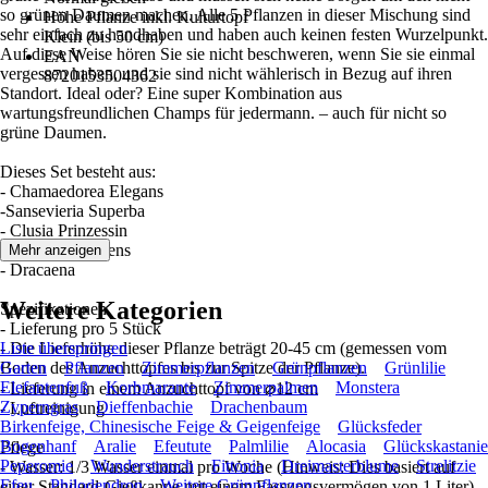
so grünen Daumen machen. Alle 5 Pflanzen in dieser Mischung sind
Höhe Pflanze inkl. Kulturtopf
sehr einfach zu handhaben und haben auch keinen festen Wurzelpunkt.
Klein (bis 50 cm)
Auf diese Weise hören Sie sie nicht beschweren, wenn Sie sie einmal
EAN
vergessen haben, und sie sind nicht wählerisch in Bezug auf ihren
8720153504362
Standort. Ideal oder? Eine super Kombination aus
wartungsfreundlichen Champs für jedermann. – auch für nicht so
grüne Daumen.
Dieses Set besteht aus:
- Chamaedorea Elegans
-Sansevieria Superba
- Clusia Prinzessin
- Dypsis Lutescens
Mehr anzeigen
- Dracaena
Weitere Kategorien
Spezifikationen
- Lieferung pro 5 Stück
- Die Lieferhöhe dieser Pflanze beträgt 20-45 cm (gemessen vom
Liste überspringen
Boden des Anzuchttopfes bis zur Spitze der Pflanze).
Garten
Pflanzen
Zimmerpflanzen
Grünpflanzen
Grünlilie
Elefantenfuß
Korbmarante
Zimmerpalmen
Monstera
- Lieferung in einem Anzuchttopf von ⌀12 cm
Zyperngras
Dieffenbachie
Drachenbaum
- Luftreinigung
Birkenfeige, Chinesische Feige & Geigenfeige
Glücksfeder
Bogenhanf
Aralie
Efeutute
Palmlilie
Alocasia
Glückskastanie
Pflege
Peperomie
Wunderstrauch
Fittonia
Dreimasterblume
Strelitzie
- Wasser: 1/3 Wasser einmal pro Woche (Hinweis: Dies basiert auf
Efeu
Philodendron
Weitere Grünpflanzen
einer Standard-Gießkanne mit einem Fassungsvermögen von 1 Liter).