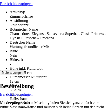
Bereich überspringen
Artikeltyp
Zimmerpflanze
Ausführung
Grünpflanze
Botanischer Name
Chamaedorea Elegans - Sansevieria Superba - Clusia Princess -
Dypsis Lutescens - Dracaena
Deutscher Name
Wartungsfreundlicher Mix
Blüte
Nein
Blütezeit
-
Höhe inkl. Kulturtopf
20 cm - 45 cm
Mehr anzeigen
Durchmesser Kulturtopf
12 cm
Beschreibung
Inhalt
5 Stück
Bereich überspringen
Standort
Halbschatten
Mit der pflegeleichten Mischung holen Sie sich ganz einfach eine
Wasserbedarf
grüne Oase nach Hause und müssen sich keine Sorgen um den nicht
Normal gießen