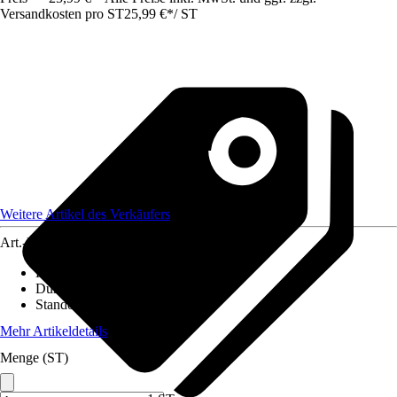
Versandkosten pro ST
25,99 €
*
/
ST
Weitere Artikel des Verkäufers
Art.-Nr.
12247765
Höhe inkl. Kulturtopf
:
20 cm - 45 cm
Durchmesser Kulturtopf
:
12 cm
Standort
:
Halbschatten
Mehr Artikeldetails
Menge (ST)