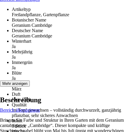
Artikeltyp
Freilandpflanze, Gartenpflanze
Botanischer Name
Geranium Cambridge
Deutscher Name
Geranium Cambridge
Winterhart
Ja
Mehrjährig
Ja
Immergrün
Ja
Blüte
Ja
Blütezeit
Mehr anzeigen
März
Duft
Beschreibung
Kein Duft
Qualität
Bereich überspringen
Im Topf gewachsen – vollständig durchwurzelt, ganzjährig
pflanzbar, sehr sicheres Anwachsen
Bringen Sie Farbe und Struktur in Ihren Garten mit dem Geranium
Inhalt
cantabrigiense „Cambridge“. Dieser kompakte und kräftige
3 Stück
Storchenschnabel blüht von Mai bis Juli üppig mit wunderschönen
Wuchs