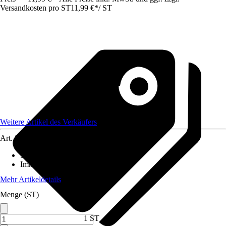
Versandkosten pro ST
11,99 €
*
/
ST
Weitere Artikel des Verkäufers
Art.-Nr.
12540357
Standort
:
Sonne
Immergrün
:
Ja
Mehr Artikeldetails
Menge (ST)
1 ST