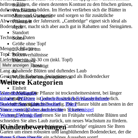
hellrosa Blüten, die einen dezenten Kontrast zu den frischen grünen,
Staude
duftenden Blättern bilden. Im Herbst verfärben sich die Blätter in
Wuchsstärke
warme Rot- und Orangetöne und sorgen so für zusätzliche
Mittelstarkwachsend
Abwechslung in der Jahreszeit. „Cambridge“ eignet sich ideal als
Pflanzzeit
Bodendecker, macht sich aber auch gut in Rabatten und Steingärten.
April
Standort
Technische Daten
Sonne
Größe ohne Topf
Menge: 3 Pflanzen
20 cm - 20 cm
Topf: 9x9 cm
Bodenverhältnisse
Lieferhöhe: ca. 20-30 cm (inkl. Topf)
Durchlässig
Blütenfarbe: Hellrosa
Mehr anzeigen
Rankhilfe benötigt
Lang anhaltende Blüten und duftendes Laub
Ja
Geeignet für Rabatten, Steingärten und als Bodendecker
Wuchsbreite ausgewachsen ca.
Weitere Kategorien
Pflege
30 cm
Einheit
Wasser: Mäßig. Die Pflanze ist trockenheitsresistent, bei länger
Liste überspringen
Einzelartikel
anhaltender Dürre ist jedoch zusätzliches Wasser erforderlich.
Garten
Pflanzen
Gartenpflanzen & Freilandpflanzen
EAN
Standort: Sonnig bis halbschattig. Die Pflanze blüht am besten in der
Bodendecker
Storchschnabel
Phlox
8720663644947
Sonne, verträgt aber auch leichten Schatten.
Vinca minor-Kleines Immergrün
Zwergmispel
Wartung: Wenig. Entfernen Sie im Frühjahr verblühte Blüten und
Weitere Bodendecker
schneiden Sie altes Laub zurück, um neues Wachstum zu fördern.
Kundenbewertungen
Mit 3x Geranium cantabrigiense 'Cambridge' ergänzen Sie Ihren
Garten um einen robusten und langblühenden Bodendecker, der die
ganze Saison über für ein schönes Aussehen sorgt!
Bereich überspringen