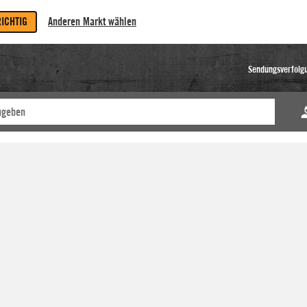
RICHTIG
Anderen Markt wählen
Sendungsverfolg