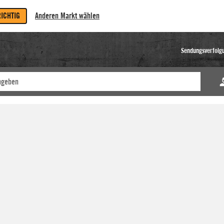
RICHTIG
Anderen Markt wählen
Sendungsverfolg