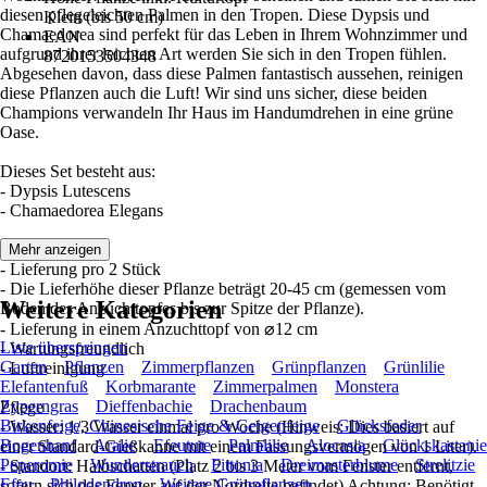
diesen pflegeleichten Palmen in den Tropen. Diese Dypsis und
Klein (bis 50 cm)
Chamaedorea sind perfekt für das Leben in Ihrem Wohnzimmer und
EAN
aufgrund ihrer leichten Art werden Sie sich in den Tropen fühlen.
8720153504348
Abgesehen davon, dass diese Palmen fantastisch aussehen, reinigen
diese Pflanzen auch die Luft! Wir sind uns sicher, diese beiden
Champions verwandeln Ihr Haus im Handumdrehen in eine grüne
Oase.
Dieses Set besteht aus:
- Dypsis Lutescens
- Chamaedorea Elegans
Spezifikationen
Mehr anzeigen
- Lieferung pro 2 Stück
- Die Lieferhöhe dieser Pflanze beträgt 20-45 cm (gemessen vom
Weitere Kategorien
Boden des Anzuchttopfes bis zur Spitze der Pflanze).
- Lieferung in einem Anzuchttopf von ⌀12 cm
Liste überspringen
- Wartungsfreundlich
Garten
Pflanzen
Zimmerpflanzen
Grünpflanzen
Grünlilie
- Luftreinigung
Elefantenfuß
Korbmarante
Zimmerpalmen
Monstera
Zyperngras
Dieffenbachie
Drachenbaum
Pflege
Birkenfeige, Chinesische Feige & Geigenfeige
Glücksfeder
- Wasser: 1/3 Wasser einmal pro Woche (Hinweis: Dies basiert auf
Bogenhanf
Aralie
Efeutute
Palmlilie
Alocasia
Glückskastanie
einer Standard-Gießkanne mit einem Fassungsvermögen von 1 Liter).
Peperomie
Wunderstrauch
Fittonia
Dreimasterblume
Strelitzie
- Standort: Halbschatten (Platz 2 bis 3 Meter vom Fenster entfernt,
Efeu
Philodendron
Weitere Grünpflanzen
sofern sich das Fenster auf der Nordseite befindet) Achtung: Benötigt