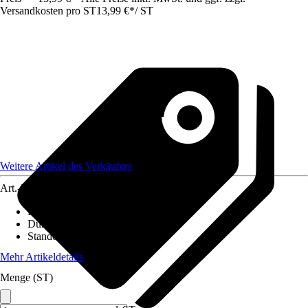
Versandkosten pro ST
13,99 €
*
/
ST
Weitere Artikel des Verkäufers
Art.-Nr.
12247797
Höhe inkl. Kulturtopf
:
20 cm - 45 cm
Durchmesser Kulturtopf
:
12 cm
Standort
:
Halbschatten
Mehr Artikeldetails
Menge (ST)