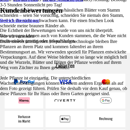
3-5 Stunden Sonnenlicht pro Tag!
Kundenbewertungen
- Wartung: Sie können meine alten/hässlichen Blätter vom Stamm
schneiden – seien Sie vorsichtig, schneiden Sie niemals den Stamm,
weil ich ihn nicht nachwachsen kann. Für einen frischen Look
Bereich überspringen
schneide meine braunen Ränder ab.
Die Echtheit der Bewertungen wurde von uns nicht überprüft.
Bewertungen können auch von Kunden stammen, die die Ware nicht
Wie wir versenden
nachweislich genutzt oder gekauft haben.
Dank unserer intelligenten Verpackungstechnologie bleiben Ihre
Pflanzen an ihrem Platz und kommen faltenfrei an ihrem
Bestimmungsort an. Wir verwenden speziell für Pflanzen entwickelte
Verpackungen. Auf diese Weise bleiben sie so lange wie möglich hell
und die Wurzeln, Blätter und Blüten der Pflanze werden auf ihrem
Zahlarten
Weg vom Züchter zu Ihnen geschützt.
Jede Pflanze ist einzigartig. Die unterschiedlichen
Wachstumsbedingungen können zu einem anderen Ergebnis als auf
dem Foto gezeigt führen. Prüfen Sie deshalb vor dem Kauf genau, ob
diese Pflanzen für Ihr Haus oder Ihren Garten geeignet sind.