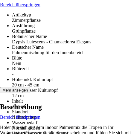
Bereich überspringen
Artikeltyp
Zimmerpflanze
Ausführung
Grünpflanze
Botanischer Name
Dypsis Lutescens - Chamaedorea Elegans
Deutscher Name
Palmenmischung für den Innenbereich
Blüte
Nein
Blütezeit
-
Höhe inkl. Kulturtopf
20 cm - 45 cm
Durchmesser Kulturtopf
Mehr anzeigen
12 cm
Inhalt
Beschreibung
2 Stück
Standort
Bereich überspringen
Halbschatten
Wasserbedarf
Holen Sie sich mit dem Indoor-Palmenmix die Tropen in Ihr
Normal gießen
Wohnzimmer! Lassen Sie die Sonne scheinen und fühlen Sie sich mit
Höhe Pflanze inkl. Kulturtopf