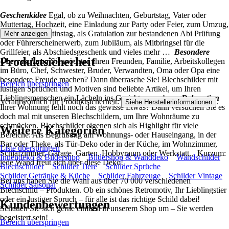
Geschenkidee
Egal, ob zu Weihnachten, Geburtstag, Vater oder
Muttertag, Hochzeit, eine Einladung zur Party oder Feier, zum Umzug,
Karneval, Valentinstag, als Gratulation zur bestandenen Abi Prüfung
Mehr anzeigen
oder Führerscheinerwerb, zum Jubiläum, als Mitbringsel für die
Grillfeier, als Abschiedsgeschenk und vieles mehr …
Besondere
Produktsicherheit
Überraschung
Sie möchten Ihren Freunden, Familie, Arbeitskollegen
im Büro, Chef, Schwester, Bruder, Verwandten, Oma oder Opa eine
besondere Freude machen? Dann überrasche Sie! Blechschilder mit
Bereich überspringen
lustigen Sprüchen und Motiven sind beliebte Artikel, um Ihren
Lieblingsmenschen ein Lächeln ins Gesicht zu zaubern.
Dekoration
Verantwortlich für Produktsicherheit:
.
Siehe Herstellerinformationen
Ihrer Wohnung fehlt noch das gewisse Etwas? Dann versuchen Sie es
doch mal mit unseren Blechschildern, um Ihre Wohnräume zu
schmücken. Blechschilder eigenen sich als Highlight für viele
Weitere Kategorien
Bereiche: Als Begrüßung am Wohnungs- oder Hauseingang, in der
Bar oder Theke, als Tür-Deko oder in der Küche, im Wohnzimmer,
Liste überspringen
Schlafzimmer, Garage, Garten, Hobbyraum oder Werkstatt... Kurzum:
Innendeko & Bildershop
Bildershop & Wanddeko
Wandschilder
jede Wand freut sich über diese Deko!
Blechschilder
Schilder Tiere
Schilder Sprüche
Schilder Getränke & Küche
Schilder Fahrzeuge
Schilder Vintage
Bei uns haben Sie die Wahl aus über 70 000 verschiedenen
Schilder Saisonal
Blechschild – Produkten. Ob ein schönes Retromotiv, Ihr Lieblingstier
oder ein lustiger Spruch – für alle ist das richtige Schild dabei!
Kundenbewertungen
Schauen Sie sich gerne einfach in unserem Shop um – Sie werden
begeistert sein!
Bereich überspringen