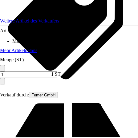
Weitere Artikel des Verkäufers
Art.-Nr.
12377914
Material
:
Metall
Mehr Artikeldetails
Menge (ST)
1 ST
Verkauf durch:
Femer GmbH