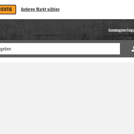
RICHTIG
Anderen Markt wählen
Sendungsverfolg