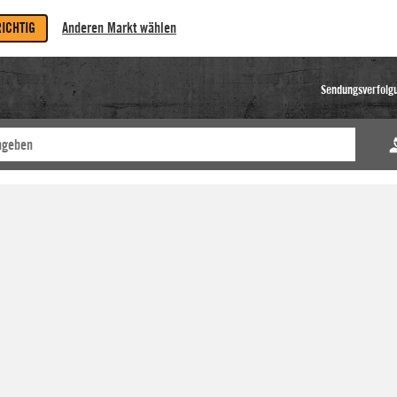
RICHTIG
Anderen Markt wählen
Sendungsverfolg