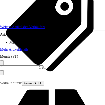
Weitere Artikel des Verkäufers
Art.-Nr.
12378383
Material
:
Metall
Mehr Artikeldetails
Menge (ST)
1 ST
Verkauf durch:
Femer GmbH