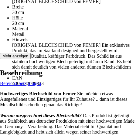
[ORIGINAL BLECHSCHILD von FEMER]
Breite
30 cm
Höhe
20 cm
Material
Metall
Hinweis
[ORIGINAL BLECHSCHILD von FEMER] Ein exklusives
Produkt, das im Saarland designed und hergestellt wird.
Premium Qualität, kräftiger Farbdruck. Das Schild ist aus
Mehr anzeigen
stabilem hochwertigen Blech gefertigt mit 5mm Rand. Es hebt
sich damit deutlich von vielen anderen dünnen Blechschildern
Beschreibung
ab.
EAN
Bereich überspringen
4066732009823
Hochwertiges Blechschild von Femer
Sie möchten etwas
Ausgefallenes und Einzigartiges für Ihr Zuhause? ...dann ist dieses
Metallschild sicherlich genau das Richtige!
Warum ausgerechnet dieses Blechschild?
Das Produkt ist gefertigt
aus Stahlblech aus deutscher Produktion mit einer hochwertigen Made
in Germany – Verarbeitung. Das Material steht für Qualität und
Langlebigkeit und hebt sich allein wegen seiner hochwertigen