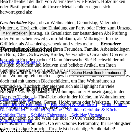
Beschaffenheit deutlich von Alternativen wie Postern, Holzdrucken
oder Plastikprodukten ab.Unsere Metallschilder eignen sich
hervorragend als:
Geschenkidee
Egal, ob zu Weihnachten, Geburtstag, Vater oder
Muttertag, Hochzeit, eine Einladung zur Party oder Feier, zum Umzug,
Karneval, Valentinstag, als Gratulation zur bestandenen Abi Prüfung
Mehr anzeigen
oder Führerscheinerwerb, zum Jubiläum, als Mitbringsel für die
Grillfeier, als Abschiedsgeschenk und vieles mehr …
Besondere
Produktsicherheit
Überraschung
Sie möchten Ihren Freunden, Familie, Arbeitskollegen
im Büro, Chef, Schwester, Bruder, Verwandten, Oma oder Opa eine
besondere Freude machen? Dann überrasche Sie! Blechschilder mit
Bereich überspringen
lustigen Sprüchen und Motiven sind beliebte Artikel, um Ihren
Lieblingsmenschen ein Lächeln ins Gesicht zu zaubern.
Dekoration
Verantwortlich für Produktsicherheit:
.
Siehe Herstellerinformationen
Ihrer Wohnung fehlt noch das gewisse Etwas? Dann versuchen Sie es
doch mal mit unseren Blechschildern, um Ihre Wohnräume zu
schmücken. Blechschilder eigenen sich als Highlight für viele
Weitere Kategorien
Bereiche: Als Begrüßung am Wohnungs- oder Hauseingang, in der
Bar oder Theke, als Tür-Deko oder in der Küche, im Wohnzimmer,
Liste überspringen
Schlafzimmer, Garage, Garten, Hobbyraum oder Werkstatt... Kurzum:
Innendeko & Bildershop
Bildershop & Wanddeko
Wandschilder
jede Wand freut sich über diese Deko!
Blechschilder
Schilder Sprüche
Schilder Getränke & Küche
Schilder Tiere
Schilder Fahrzeuge
Schilder Vintage
Bei uns haben Sie die Wahl aus über 70 000 verschiedenen
Schilder Saisonal
Blechschild – Produkten. Ob ein schönes Retromotiv, Ihr Lieblingstier
oder ein lustiger Spruch – für alle ist das richtige Schild dabei!
Kundenbewertungen