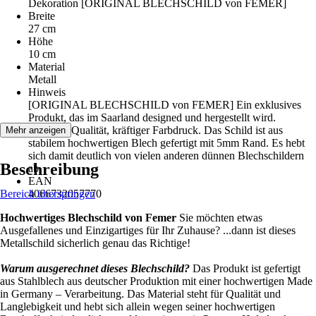
Dekoration [ORIGINAL BLECHSCHILD von FEMER]
Breite
27 cm
Höhe
10 cm
Material
Metall
Hinweis
[ORIGINAL BLECHSCHILD von FEMER] Ein exklusives
Produkt, das im Saarland designed und hergestellt wird.
Premium Qualität, kräftiger Farbdruck. Das Schild ist aus
Mehr anzeigen
stabilem hochwertigen Blech gefertigt mit 5mm Rand. Es hebt
sich damit deutlich von vielen anderen dünnen Blechschildern
Beschreibung
ab.
EAN
Bereich überspringen
4066732057770
Hochwertiges Blechschild von Femer
Sie möchten etwas
Ausgefallenes und Einzigartiges für Ihr Zuhause? ...dann ist dieses
Metallschild sicherlich genau das Richtige!
Warum ausgerechnet dieses Blechschild?
Das Produkt ist gefertigt
aus Stahlblech aus deutscher Produktion mit einer hochwertigen Made
in Germany – Verarbeitung. Das Material steht für Qualität und
Langlebigkeit und hebt sich allein wegen seiner hochwertigen