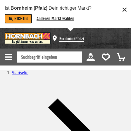
Ist
Bornheim (Pfalz)
Dein richtiger Markt?
JA, RICHTIG
Anderen Markt wählen
Bornheim (Pfalz)
Startseite