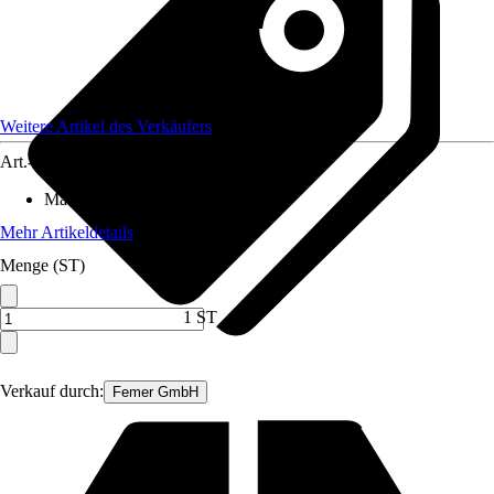
Weitere Artikel des Verkäufers
Art.-Nr.
12377736
Material
:
Metall
Mehr Artikeldetails
Menge (ST)
1 ST
Verkauf durch:
Femer GmbH