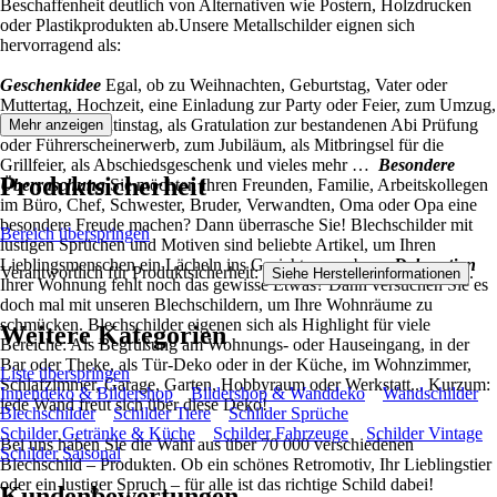
Beschaffenheit deutlich von Alternativen wie Postern, Holzdrucken
oder Plastikprodukten ab.Unsere Metallschilder eignen sich
hervorragend als:
Geschenkidee
Egal, ob zu Weihnachten, Geburtstag, Vater oder
Muttertag, Hochzeit, eine Einladung zur Party oder Feier, zum Umzug,
Karneval, Valentinstag, als Gratulation zur bestandenen Abi Prüfung
Mehr anzeigen
oder Führerscheinerwerb, zum Jubiläum, als Mitbringsel für die
Grillfeier, als Abschiedsgeschenk und vieles mehr …
Besondere
Produktsicherheit
Überraschung
Sie möchten Ihren Freunden, Familie, Arbeitskollegen
im Büro, Chef, Schwester, Bruder, Verwandten, Oma oder Opa eine
besondere Freude machen? Dann überrasche Sie! Blechschilder mit
Bereich überspringen
lustigen Sprüchen und Motiven sind beliebte Artikel, um Ihren
Lieblingsmenschen ein Lächeln ins Gesicht zu zaubern.
Dekoration
Verantwortlich für Produktsicherheit:
.
Siehe Herstellerinformationen
Ihrer Wohnung fehlt noch das gewisse Etwas? Dann versuchen Sie es
doch mal mit unseren Blechschildern, um Ihre Wohnräume zu
schmücken. Blechschilder eigenen sich als Highlight für viele
Weitere Kategorien
Bereiche: Als Begrüßung am Wohnungs- oder Hauseingang, in der
Bar oder Theke, als Tür-Deko oder in der Küche, im Wohnzimmer,
Liste überspringen
Schlafzimmer, Garage, Garten, Hobbyraum oder Werkstatt... Kurzum:
Innendeko & Bildershop
Bildershop & Wanddeko
Wandschilder
jede Wand freut sich über diese Deko!
Blechschilder
Schilder Tiere
Schilder Sprüche
Schilder Getränke & Küche
Schilder Fahrzeuge
Schilder Vintage
Bei uns haben Sie die Wahl aus über 70 000 verschiedenen
Schilder Saisonal
Blechschild – Produkten. Ob ein schönes Retromotiv, Ihr Lieblingstier
oder ein lustiger Spruch – für alle ist das richtige Schild dabei!
Kundenbewertungen