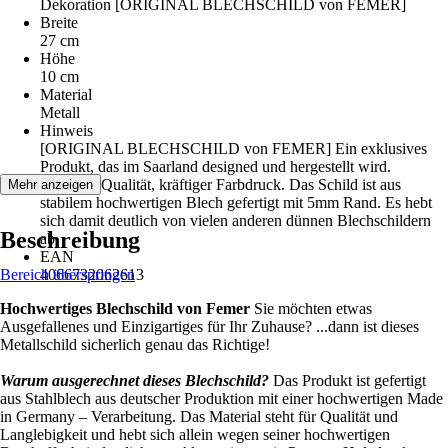
Dekoration [ORIGINAL BLECHSCHILD von FEMER]
Breite
27 cm
Höhe
10 cm
Material
Metall
Hinweis
[ORIGINAL BLECHSCHILD von FEMER] Ein exklusives
Produkt, das im Saarland designed und hergestellt wird.
Premium Qualität, kräftiger Farbdruck. Das Schild ist aus
Mehr anzeigen
stabilem hochwertigen Blech gefertigt mit 5mm Rand. Es hebt
sich damit deutlich von vielen anderen dünnen Blechschildern
Beschreibung
ab.
EAN
Bereich überspringen
4066732062613
Hochwertiges Blechschild von Femer
Sie möchten etwas
Ausgefallenes und Einzigartiges für Ihr Zuhause? ...dann ist dieses
Metallschild sicherlich genau das Richtige!
Warum ausgerechnet dieses Blechschild?
Das Produkt ist gefertigt
aus Stahlblech aus deutscher Produktion mit einer hochwertigen Made
in Germany – Verarbeitung. Das Material steht für Qualität und
Langlebigkeit und hebt sich allein wegen seiner hochwertigen