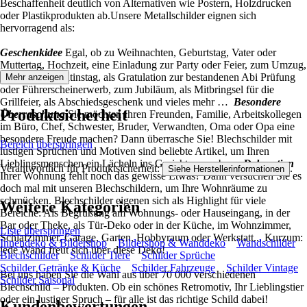
Beschaffenheit deutlich von Alternativen wie Postern, Holzdrucken
oder Plastikprodukten ab.Unsere Metallschilder eignen sich
hervorragend als:
Geschenkidee
Egal, ob zu Weihnachten, Geburtstag, Vater oder
Muttertag, Hochzeit, eine Einladung zur Party oder Feier, zum Umzug,
Karneval, Valentinstag, als Gratulation zur bestandenen Abi Prüfung
Mehr anzeigen
oder Führerscheinerwerb, zum Jubiläum, als Mitbringsel für die
Grillfeier, als Abschiedsgeschenk und vieles mehr …
Besondere
Produktsicherheit
Überraschung
Sie möchten Ihren Freunden, Familie, Arbeitskollegen
im Büro, Chef, Schwester, Bruder, Verwandten, Oma oder Opa eine
besondere Freude machen? Dann überrasche Sie! Blechschilder mit
Bereich überspringen
lustigen Sprüchen und Motiven sind beliebte Artikel, um Ihren
Lieblingsmenschen ein Lächeln ins Gesicht zu zaubern.
Dekoration
Verantwortlich für Produktsicherheit:
.
Siehe Herstellerinformationen
Ihrer Wohnung fehlt noch das gewisse Etwas? Dann versuchen Sie es
doch mal mit unseren Blechschildern, um Ihre Wohnräume zu
schmücken. Blechschilder eigenen sich als Highlight für viele
Weitere Kategorien
Bereiche: Als Begrüßung am Wohnungs- oder Hauseingang, in der
Bar oder Theke, als Tür-Deko oder in der Küche, im Wohnzimmer,
Liste überspringen
Schlafzimmer, Garage, Garten, Hobbyraum oder Werkstatt... Kurzum:
Innendeko & Bildershop
Bildershop & Wanddeko
Wandschilder
jede Wand freut sich über diese Deko!
Blechschilder
Schilder Tiere
Schilder Sprüche
Schilder Getränke & Küche
Schilder Fahrzeuge
Schilder Vintage
Bei uns haben Sie die Wahl aus über 70 000 verschiedenen
Schilder Saisonal
Blechschild – Produkten. Ob ein schönes Retromotiv, Ihr Lieblingstier
oder ein lustiger Spruch – für alle ist das richtige Schild dabei!
Kundenbewertungen