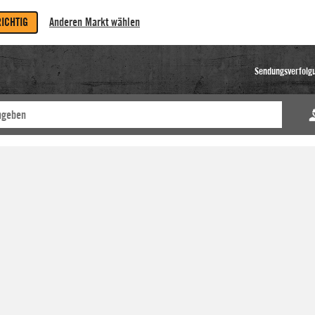
RICHTIG
Anderen Markt wählen
Sendungsverfolg