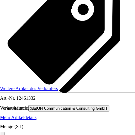
Weitere Artikel des Verkäufers
Art.-Nr.
12461332
Verkauf durch:
Material
:
Stahl
C|CON Communication & Consulting GmbH
Mehr Artikeldetails
Menge (ST)