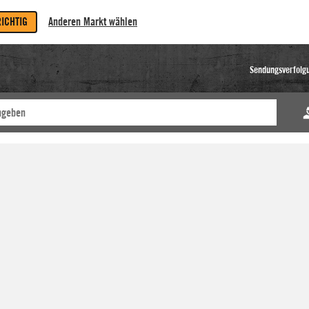
RICHTIG
Anderen Markt wählen
Sendungsverfolg