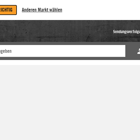
RICHTIG
Anderen Markt wählen
Sendungsverfolg