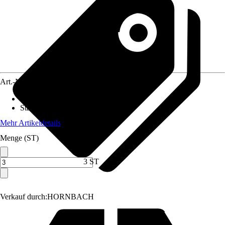
Art.-Nr.
12217579
Erntezeit
:
Juli
Standort
:
Sonne, Halbschatten
Mehr Artikeldetails
Menge (ST)
3 ST
Verkauf durch:
HORNBACH