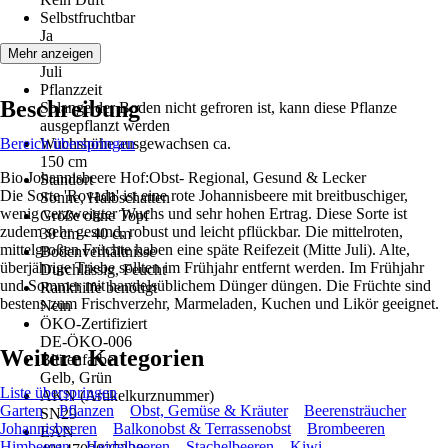
Selbstfruchtbar
Ja
Erntezeit
Mehr anzeigen
Juli
Pflanzzeit
Beschreibung
Solange der Boden nicht gefroren ist, kann diese Pflanze
ausgepflanzt werden
Bereich überspringen
Wuchshöhe ausgewachsen ca.
150 cm
Bio Johannisbeere Hof:Obst- Regional, Gesund & Lecker
Standort
Die Sorte 'Rovada' ist eine rote Johannisbeere mit breitbuschiger,
Sonne, Halbschatten
wenig verzweigter Wuchs und sehr hohen Ertrag. Diese Sorte ist
Größe ohne Topf
zudem sehr gesund, robust und leicht pflückbar. Die mittelroten,
30 cm - 40 cm
mittelgroßen Früchte haben eine späte Reifezeit (Mitte Juli). Alte,
Bodenverhältnisse
überjährige Triebe sollten im Frühjahr entfernt werden. Im Frühjahr
Durchlässig, Feucht
und Sommer mit handelsüblichem Dünger düngen. Die Früchte sind
Rankhilfe benötigt
bestens zum Frischverzehr, Marmeladen, Kuchen und Likör geeignet.
Nein
ÖKO-Zertifiziert
DE-ÖKO-006
Weitere Kategorien
Blütenfarbe
Gelb, Grün
Liste überspringen
AKN (Artikelkurznummer)
Garten
Pflanzen
Obst, Gemüse & Kräuter
Beerensträucher
SN29
Johannisbeeren
Balkonobst & Terrassenobst
Brombeeren
EAN
Himbeeren
Heidelbeeren
Stachelbeeren
Kiwi