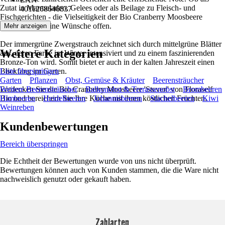
Zutat in Marmeladen, Gelees oder als Beilage zu Fleisch- und
4011268646837
Fischgerichten - die Vielseitigkeit der Bio Cranberry Moosbeere
'Steven' lässt keine Wünsche offen.
Mehr anzeigen
Der immergrüne Zwergstrauch zeichnet sich durch mittelgrüne Blätter
Weitere Kategorien
aus, deren Farbe im Winter intensiviert und zu einem faszinierenden
Bronze-Ton wird. Somit bietet er auch in der kalten Jahreszeit einen
Blickfang im Garten.
Liste überspringen
Garten
Pflanzen
Obst, Gemüse & Kräuter
Beerensträucher
Entdecken Sie die Bio Cranberry Moosbeere 'Steven' von Floraself
Weitere Beerensträucher
Balkonobst & Terrassenobst
Brombeeren
Bio und bereichern Sie Ihre Küche mit ihren köstlichen Früchten.
Himbeeren
Heidelbeeren
Johannisbeeren
Stachelbeeren
Kiwi
Weinreben
Kundenbewertungen
Bereich überspringen
Die Echtheit der Bewertungen wurde von uns nicht überprüft.
Bewertungen können auch von Kunden stammen, die die Ware nicht
nachweislich genutzt oder gekauft haben.
Zahlarten