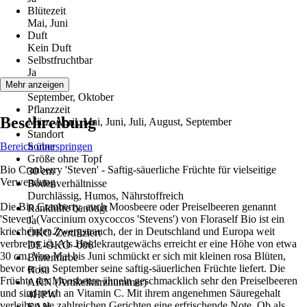
Blütezeit
Mai, Juni
Duft
Kein Duft
Selbstfruchtbar
Ja
Erntezeit
Mehr anzeigen
September, Oktober
Pflanzzeit
Beschreibung
März, April, Mai, Juni, Juli, August, September
Standort
Bereich überspringen
Sonne
Größe ohne Topf
Bio Cranberry 'Steven' - Saftig-säuerliche Früchte für vielseitige
30 cm
Verwendung
Bodenverhältnisse
Durchlässig, Humos, Nährstoffreich
Die Bio Cranberry, auch Moosbeere oder Preiselbeeren genannt
Rankhilfe benötigt
'Steven' (Vaccinium oxycoccos 'Stevens') von Floraself Bio ist ein
Ja
kriechender Zwergstrauch, der in Deutschland und Europa weit
ÖKO-Zertifiziert
verbreitet ist. Als Heidekrautgewächs erreicht er eine Höhe von etwa
DE-ÖKO -006
30 cm. Von Mai bis Juni schmückt er sich mit kleinen rosa Blüten,
Blütenfarbe
bevor er im September seine saftig-säuerlichen Früchte liefert. Die
Rosa
Früchte der Moosbeere ähneln geschmacklich sehr den Preiselbeeren
AKN (Artikelkurznummer)
und sind reich an Vitamin C. Mit ihrem angenehmen Säuregehalt
4HPW
verleihen sie zahlreichen Gerichten eine erfrischende Note. Ob als
EAN