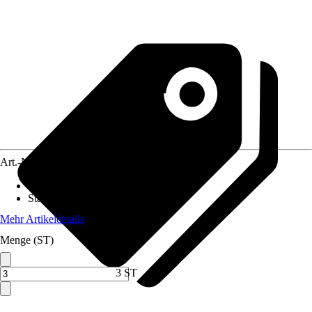
Art.-Nr.
12011944
Erntezeit
:
September, Oktober
Standort
:
Sonne
Mehr Artikeldetails
Menge (ST)
3 ST